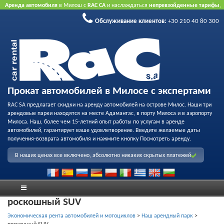
Аренда автомобиля
в Милош с
RAC CA
и наслаждаться
непревзойденные тарифы
,
вежливое обслуживание
и
флот качества проката
.
Забронировать через Интернет
Обслуживание клиентов:
+30 210 40 80 300
принять преимущество нашего Интернет предлагает.
Не нужна кредитная карта.
Прокат автомобилей в Милосе с экспертами
RAC SA предлагает скидки на аренду автомобилей на острове Милос. Наши три
арендовые парки находятся на месте Адамантас, в порту Милоса и в аэропорту
Милоса. Наш, более чем 15-летний опыт работы по услугам в аренде
автомобилей, гарантирует ваше удовлетворение. Введите желаемые даты
получения-возврата автомобиля и нажмите кнопку Посмотреть аренду.
В наших ценах все включено, абсолютно никаких скрытых платежей
роскошный SUV
Экономическая рента автомобилей и мотоциклов
>
Наш арендный парк
>