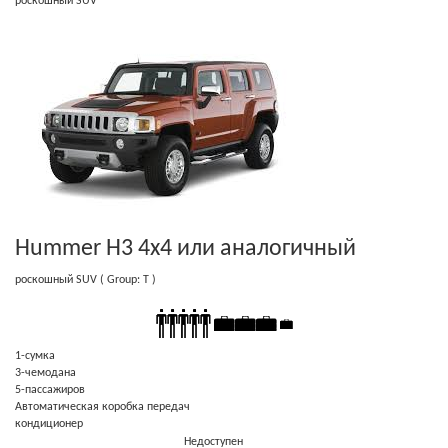
роскошный SUV
Hummer H3 4x4
или аналогичный
роскошный SUV
( Group: T )
1-cумка
3-чемодана
5-пассажиров
Автоматическая коробка передач
кондиционер
Недоступен