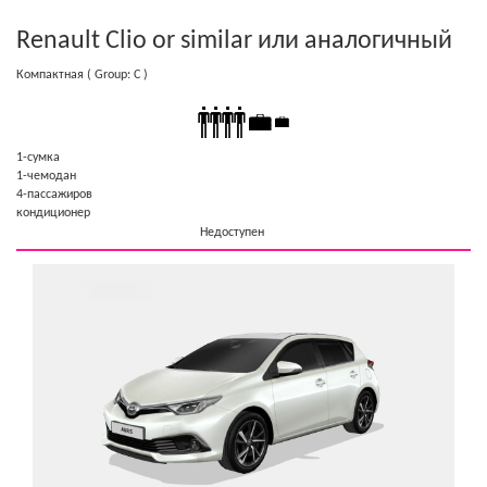
Renault Clio or similar
или аналогичный
Компактная
( Group: C )
1-cумка
1-чемодан
4-пассажиров
кондиционер
Недоступен