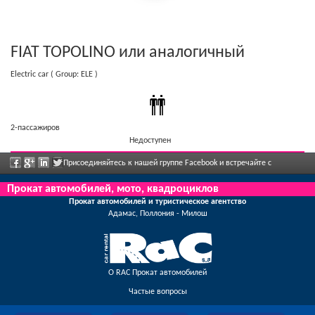
FIAT TOPOLINO
или аналогичный
Electric car
( Group: ELE )
2-пассажиров
Недоступен
Присоединяйтесь к нашей группе Facebook и встречайте с
сотрудниками, отправьте нам ваши отзывы, и воспользуйтесь грандиозными
Прокат автомобилей, мото, квадроциклов
Прокат автомобилей и туристическое агентство
скидками и предложениями, которые регулярно объявлены.
Адамас, Поллония - Милош
О RAC Прокат автомобилей
Частые вопросы