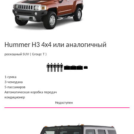
Hummer H3 4x4
или аналогичный
роскошный SUV
( Group: T )
1-cумка
3-чемодана
5-пассажиров
Автоматическая коробка передач
кондиционер
Недоступен