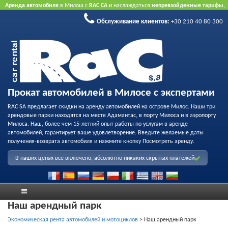
Аренда автомобиля
в Милош с
RAC CA
и наслаждаться
непревзойденные тарифы
,
вежливое обслуживание
и
флот качества проката
.
Забронировать через Интернет
Обслуживание клиентов:
+30 210 40 80 300
принять преимущество нашего Интернет предлагает.
Не нужна кредитная карта.
Прокат автомобилей в Милосе с экспертами
RAC SA предлагает скидки на аренду автомобилей на острове Милос. Наши три
арендовые парки находятся на месте Адамантас, в порту Милоса и в аэропорту
Милоса. Наш, более чем 15-летний опыт работы по услугам в аренде
автомобилей, гарантирует ваше удовлетворение. Введите желаемые даты
получения-возврата автомобиля и нажмите кнопку Посмотреть аренду.
В наших ценах все включено, абсолютно никаких скрытых платежей
Наш арендный парк
Экономическая рента автомобилей и мотоциклов
>
Наш арендный парк