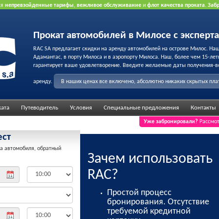
ся
непревзойденные тарифы
,
вежливое обслуживание
и
флот качества проката
.
Заб
рта.
Прокат автомобилей в Милосе с эксперт
RAC SA предлагает скидки на аренду автомобилей на острове Милос. На
Адамантас, в порту Милоса и в аэропорту Милоса. Наш, более чем 15-лет
гарантирует ваше удовлетворение. Введите желаемые даты получения-в
аренду.
В наших ценах все включено, абсолютно никаких скрытых пл
ката
Путеводитель
Условия
Специальные предложения
Контакты
Уже забронировали?
Рассмот
ест
а автомобиля, обратный
Зачем использовать
RAC?
Простой процесс
бронирования. Отсутствие
требуемой кредитной