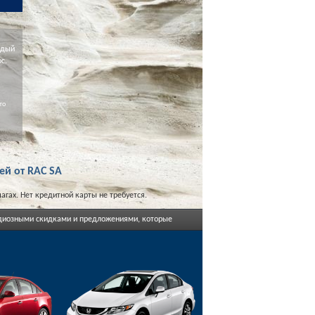
ждый
с.
то
ей от RAC SA
гах. Нет кредитной карты не требуется.
андиозными скидками и предложениями, которые