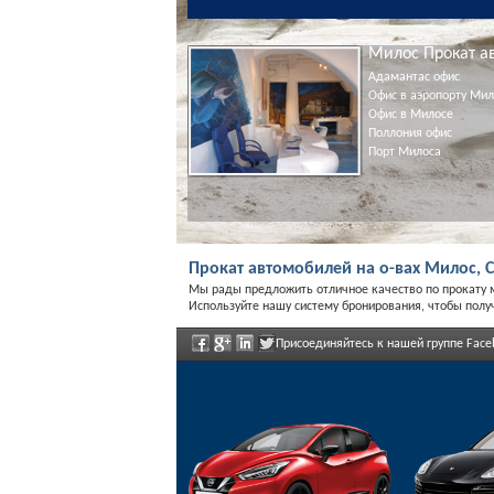
Милос Прокат а
Адамантас офис
Офис в аэропорту Мил
Офис в Милосе
Поллония офис
Порт Милоса
Прокат автомобилей на о-вах Милос, С
Мы рады предложить отличное качество по прокату 
Используйте нашу систему бронирования, чтобы полу
Присоединяйтесь к нашей группе Face
регулярно объявлены.