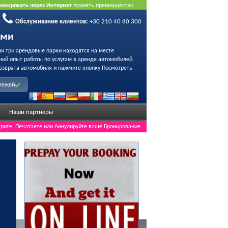
ронировать через Интернет
принять преимущество
Обслуживание клиентов:
+30 210 40 80 300
ами
ши три арендовые парки находятся на месте
ний опыт работы по услугам в аренде автомобилей,
озврата автомобиля и нажмите кнопку Посмотреть
атежей
Наши партнеры
рите, Печатаете или Аннулируйте ваше Бронирование.