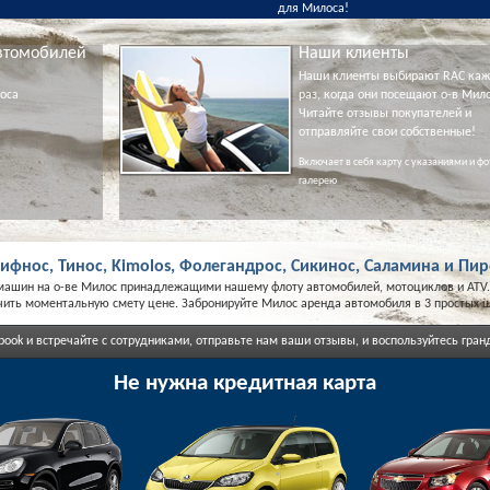
для Милоса!
втомобилей
Наши клиенты
Наши клиенты выбирают RAC ка
оса
раз, когда они посещают о-в Мило
Читайте отзывы покупателей и
отправляйте свои собственные!
Включает в себя карту с указаниями и фо
галерею
ифнос, Тинос, Kimolos, Фолегандрос, Сикинос, Саламина и Пир
машин на о-ве Милос принадлежащими нашему флоту автомобилей, мотоциклов и ATV.
чить моментальную смету цене. Забронируйте Милос аренда автомобиля в 3 простых ша
book и встречайте с сотрудниками, отправьте нам ваши отзывы, и воспользуйтесь гр
Не нужна кредитная карта