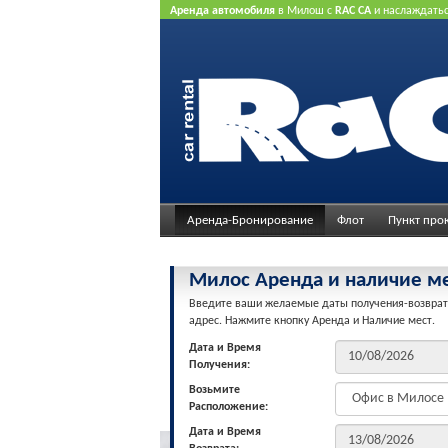
Аренда автомобиля
в Милош с
RAC CA
и наслаждать
нашего Интернет предлагает.
Не нужна кредитная ка
Аренда-Бронирование
Флот
Пункт про
Милос Aренда и наличие м
Введите ваши желаемые даты получения-возврат
адрес. Нажмите кнопку Aренда и Наличие мест.
Дата и Время
Получения:
Возьмите
Расположение:
Дата и Время