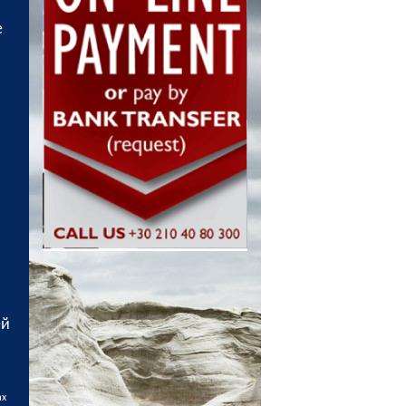
е
ей
ах