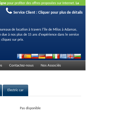
ligne
pour profiter des offres proposées sur Internet.
La
Service Client :
Cliquer pour plus de détails
bureaux de location à travers l'île de Milos à Adamas,
on due à nos plus de 15 ans d'expérience dans le service
 cliquez sur prix.
es
Contactez-nous
Nos Associés
Electric car
Pas disponible