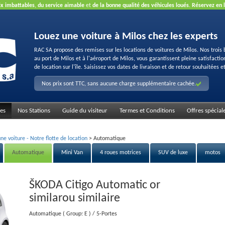
ix imbattables
,
du service aimable
et
de la bonne qualité des véhicules loués
.
Réservez en 
Louez une voiture à Milos chez les experts
RAC SA propose des remises sur les locations de voitures de Milos. Nos trois 
au port de Milos et à l'aéroport de Milos, vous garantissent pleine satisfacti
de location sur l'île. Saisissez vos dates de livraison et de retour souhaitées et
Nos prix sont TTC, sans aucune charge supplémentaire cachée.
es
Nos Stations
Guide du visiteur
Termes et Conditions
Offres spécial
ne voiture - Notre flotte de location
>
Automatique
Automatique
Mini Van
4 roues motrices
SUV de luxe
motos
ŠKODA Citigo Automatic or
similar
ou similaire
Automatique
( Group: E )
/ 5-Portes