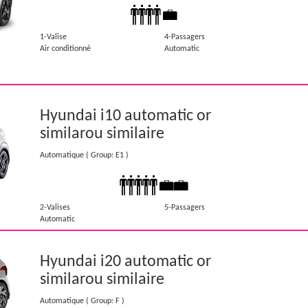
1-Valise
4-Passagers
Air conditionné
Automatic
Hyundai i10 automatic or
similar
ou similaire
Automatique
( Group: E1 )
2-Valises
5-Passagers
Automatic
Hyundai i20 automatic or
similar
ou similaire
Automatique
( Group: F )