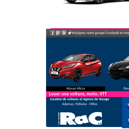
Rejoignez notre groupe Facebook et renc
Nissan Micra
Por
Louer une voiture, moto, VTT
Location de voitures et Agence de Voyage
Adamas, Pollonia - Milos
Sur RAC Car Rental