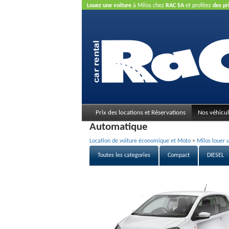
Louez une voiture
à Milos chez
RAC SA
et profitez
des pr
carte de crédit n'est pas nécessaire.
Prix des locations et Réservations
Nos véhicul
Automatique
Location de voiture économique et Moto
>
Milos louer u
Toutes les categories
Compact
DIESEL