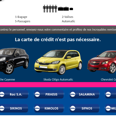
1-Bagage
2-Valises
5-Passagers
Automatic
ontrez le personnel, envoyez-nous votre commentaire et profitez de nos incroyables remises
La carte de crédit n'est pas nécessaire.
che Cayenne
Skoda Citigo Automatic
Chevrolet C