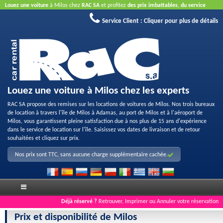
Louez une voiture
à Milos chez
RAC SA
et profitez
des prix imbattables
,
du service
aimable
et
de la bonne qualité des véhicules loués
.
Réservez en ligne
pour profiter des
Service Client :
Cliquer pour plus de détails
offres proposées sur Internet.
La carte de crédit n'est pas nécessaire.
Louez une voiture à Milos chez les experts
RAC SA propose des remises sur les locations de voitures de Milos. Nos trois bureaux
de location à travers l'île de Milos à Adamas, au port de Milos et à l'aéroport de
Milos, vous garantissent pleine satisfaction due à nos plus de 15 ans d'expérience
dans le service de location sur l'île. Saisissez vos dates de livraison et de retour
souhaitées et cliquez sur prix.
Nos prix sont TTC, sans aucune charge supplémentaire cachée.
Déjà réservé ?
Retrouver, Imprimer ou Annuler votre réservation
Prix et disponibilité de Milos