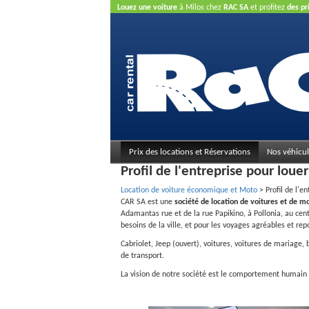
Louez une voiture
à Milos chez
RAC SA
et profitez
des pr
carte de crédit n'est pas nécessaire.
Prix des locations et Réservations
Nos véhicul
Profil de l'entreprise pour loue
Location de voiture économique et Moto
>
Profil de l'e
CAR SA est une
société de location de voitures et de m
Adamantas rue et de la rue Papikino, à Pollonia, au cen
besoins de la ville, et pour les voyages agréables et re
Cabriolet, Jeep (ouvert), voitures, voitures de mariage
de transport.
La vision de notre société est le comportement humain au