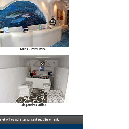
Milos - Port Office
Folegandros Office
 et offres qui s'annoncent régulièrement.