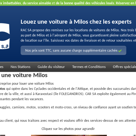
ix imbattables
,
du service aimable
et
de la bonne qualité des véhicules loués
.
Réservez en 
Louez une voiture à Milos chez les experts
RAC SA propose des remises sur les locations de voitures de Milos. Nos trois 
au port de Milos et à l'aéroport de Milos, vous garantissent pleine satisfacti
de location sur l'île. Saisissez vos dates de livraison et de retour souhaitées et
Nos prix sont TTC, sans aucune charge supplémentaire cachée.
es
Nos Stations
Guide du visiteur
Termes et Conditions
Offres spécial
r une voiture Milos
ntreprise pour louer une voiture Milos
otos
qui opère dans les Cyclades occidentales et de l'Attique, et possède des succursales d
tre de la ville, et aussi à Karavostasi (île FOLEGANDROS). CAR SA exploite également au Pi
posantes pendant les vacances.
, buggies, camions, motos, scooters et moto-cross, un niveau de confiance ayant un soutien 
 client, qui nous traitons avec respect et voulons offrir des services-dessus de ses attente
Cliquez sur les photos pour agrandir