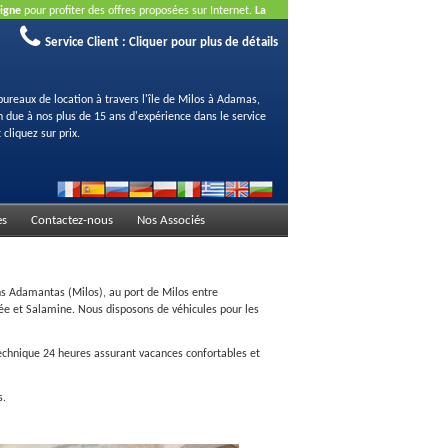
ligne
pour profiter des offres proposées sur Internet.
La
Service Client :
Cliquer pour plus de détails
bureaux de location à travers l'île de Milos à Adamas,
on due à nos plus de 15 ans d'expérience dans le service
 cliquez sur prix.
es
Contactez-nous
Nos Associés
ans Adamantas (Milos), au port de Milos entre
rée et Salamine. Nous disposons de véhicules pour les
technique 24 heures assurant vacances confortables et
s.