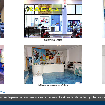
Salamina Office
Milos - Adamandas Office
Tweet
ontrez le personnel, envoyez-nous votre commentaire et profitez de nos incroyables remises