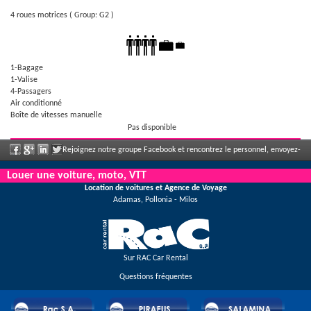
4 roues motrices
( Group: G2 )
1-Bagage
1-Valise
4-Passagers
Air conditionné
Boîte de vitesses manuelle
Pas disponible
Rejoignez notre groupe Facebook et rencontrez le personnel, envoyez-
nous votre commentaire et profitez de nos incroyables remises et offres qui
Louer une voiture, moto, VTT
Location de voitures et Agence de Voyage
s'annoncent régulièrement.
Adamas, Pollonia - Milos
Sur RAC Car Rental
Questions fréquentes