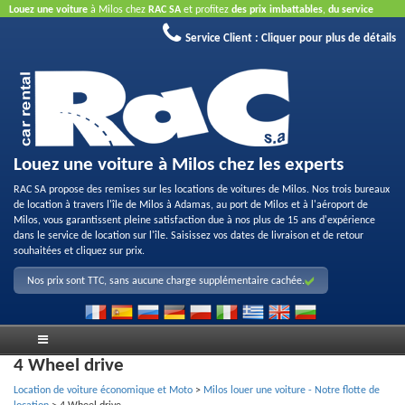
Louez une voiture
à Milos chez
RAC SA
et profitez
des prix imbattables
,
du service
aimable
et
de la bonne qualité des véhicules loués
.
Réservez en ligne
pour profiter des
Service Client :
Cliquer pour plus de détails
offres proposées sur Internet.
La carte de crédit n'est pas nécessaire.
Louez une voiture à Milos chez les experts
RAC SA propose des remises sur les locations de voitures de Milos. Nos trois bureaux
de location à travers l'île de Milos à Adamas, au port de Milos et à l'aéroport de
Milos, vous garantissent pleine satisfaction due à nos plus de 15 ans d'expérience
dans le service de location sur l'île. Saisissez vos dates de livraison et de retour
souhaitées et cliquez sur prix.
Nos prix sont TTC, sans aucune charge supplémentaire cachée.
4 Wheel drive
Location de voiture économique et Moto
>
Milos louer une voiture - Notre flotte de