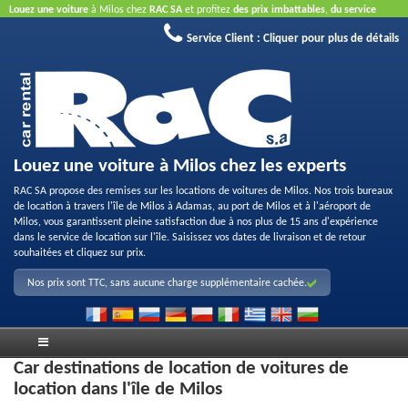
Louez une voiture
à Milos chez
RAC SA
et profitez
des prix imbattables
,
du service
aimable
et
de la bonne qualité des véhicules loués
.
Réservez en ligne
pour profiter des
Service Client :
Cliquer pour plus de détails
offres proposées sur Internet.
La carte de crédit n'est pas nécessaire.
Louez une voiture à Milos chez les experts
RAC SA propose des remises sur les locations de voitures de Milos. Nos trois bureaux
de location à travers l'île de Milos à Adamas, au port de Milos et à l'aéroport de
Milos, vous garantissent pleine satisfaction due à nos plus de 15 ans d'expérience
dans le service de location sur l'île. Saisissez vos dates de livraison et de retour
souhaitées et cliquez sur prix.
Nos prix sont TTC, sans aucune charge supplémentaire cachée.
Car destinations de location de voitures de
location dans l'île de Milos