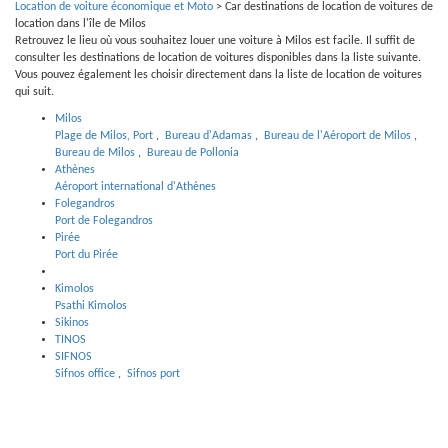
Location de voiture économique et Moto
>
Car destinations de location de voitures de
location dans l'île de Milos
Retrouvez le lieu où vous souhaitez louer une voiture à Milos est facile. Il suffit de
consulter les destinations de location de voitures disponibles dans la liste suivante.
Vous pouvez également les choisir directement dans la liste de location de voitures
qui suit.
Milos
Plage de Milos, Port
,
Bureau d'Adamas
,
Bureau de l'Aéroport de Milos
,
Bureau de Milos
,
Bureau de Pollonia
Athènes
Aéroport international d'Athènes
Folegandros
Port de Folegandros
Pirée
Port du Pirée
Kimolos
Psathi Kimolos
Sikinos
TINOS
SIFNOS
Sifnos office
,
Sifnos port