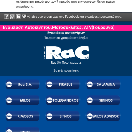
σε διάστημα μικρότερο των 7 ημερών απο την συμφωνηθείσα ημέρα
παράδοσης.
Μπείτε στο group μας στο Facebook και γνωρίστε προσωπικό μας,
πείτα μας τις απόψεις σας και απολαύστε μεγάλες εκπτώσεις και προσφορές που
Ενοικίαση Αυτοκινήτου,Μοτοσυκλέτας, ATV(Γουρούνα)
Ενοικιάσεις αυτοκινήτων
ανακοινώνονται τακτικά.
Τουριστικό γραφείο στη Μήλο
Rac SA Ποιοί είμαστε
Συχνές ερωτήσεις