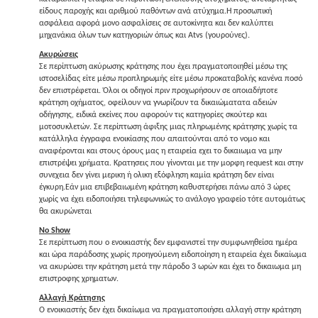
είδους παροχής και αριθμού παθόντων ανά ατύχημα.Η προσωπική
ασφάλεια αφορά μονο ασφαλίσεις σε αυτοκίνητα και δεν καλύπτει
μηχανάκια όλων των κατηγοριών όπως και Αtvs (γουρούνες).
Ακυρώσεις
Σε περίπτωση ακύρωσης κράτησης που έχει πραγματοποιηθεί μέσω της
ιστοσελίδας είτε μέσω προπληρωμής είτε μέσω προκαταβολής κανένα ποσό
δεν επιστρέφεται. Όλοι οι οδηγοί πριν προχωρήσουν σε οποιαδήποτε
κράτηση οχήματος, οφείλουν να γνωρίζουν τα δικαιώματατα αδειών
οδήγησης, ειδικά εκείνες που αφορούν τις κατηγορίες σκούτερ και
μοτοσυκλετών. Σε περίπτωση άφιξης μιας πληρωμένης κράτησης χωρίς τα
κατάλληλα έγγραφα ενοικίασης που απαιτούνται από το νομο και
αναφέρονται και στους όρους μας η εταιρεία εχει το δικαιωμα να μην
επιστρέψει χρήματα. Κρατησεις που γίνονται με την μορφη request και στην
συνεχεια δεν γίνει μερικη ή ολικη εξόφληση καμία κράτηση δεν είναι
έγκυρη.Εάν μια επιβεβαιωμένη κράτηση καθυστερήσει πάνω από 3 ώρες
χωρίς να έχει ειδοποιήσει τηλεφωνικώς το ανάλογο γραφείο τότε αυτομάτως
θα ακυρώνεται
Νο Show
Σε περίπτωση που ο ενοικιαστής δεν εμφανιστεί την συμφωνηθείσα ημέρα
και ώρα παράδοσης χωρίς προηγούμενη ειδοποίηση η εταιρεία έχει δικαίωμα
να ακυρώσει την κράτηση μετά την πάροδο 3 ωρών και έχει το δικαιωμα μη
επιστροφης χρηματων.
Αλλαγή Κράτησης
Ο ενοικιαστής δεν έχει δικαίωμα να πραγματοποιήσει αλλαγή στην κράτηση