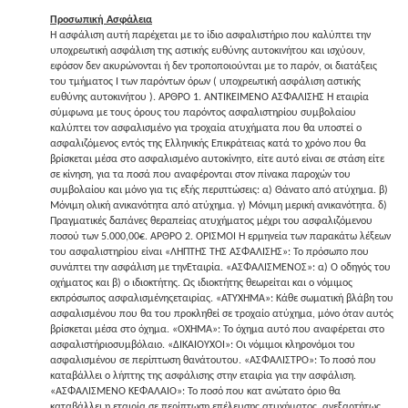
Προσωπική Ασφάλεια
Η ασφάλιση αυτή παρέχεται με το ίδιο ασφαλιστήριο που καλύπτει την
υποχρεωτική ασφάλιση της αστικής ευθύνης αυτοκινήτου και ισχύουν,
εφόσον δεν ακυρώνονται ή δεν τροποποιούνται με το παρόν, οι διατάξεις
του τμήματος Ι των παρόντων όρων ( υποχρεωτική ασφάλιση αστικής
ευθύνης αυτοκινήτου ). ΑΡΘΡΟ 1. ΑΝΤΙΚΕΙΜΕΝΟ ΑΣΦΑΛΙΣΗΣ Η εταιρία
σύμφωνα με τους όρους του παρόντος ασφαλιστηρίου συμβολαίου
καλύπτει τον ασφαλισμένο για τροχαία ατυχήματα που θα υποστεί ο
ασφαλιζόμενος εντός της Ελληνικής Επικράτειας κατά το χρόνο που θα
βρίσκεται μέσα στο ασφαλισμένο αυτοκίνητο, είτε αυτό είναι σε στάση είτε
σε κίνηση, για τα ποσά που αναφέρονται στον πίνακα παροχών του
συμβολαίου και μόνο για τις εξής περιπτώσεις: α) Θάνατο από ατύχημα. β)
Μόνιμη ολική ανικανότητα από ατύχημα. γ) Μόνιμη μερική ανικανότητα. δ)
Πραγματικές δαπάνες θεραπείας ατυχήματος μέχρι του ασφαλιζόμενου
ποσού των 5.000,00€. ΑΡΘΡΟ 2. ΟΡΙΣΜΟΙ Η ερμηνεία των παρακάτω λέξεων
του ασφαλιστηρίου είναι «ΛΗΠΤΗΣ ΤΗΣ ΑΣΦΑΛΙΣΗΣ»: Το πρόσωπο που
συνάπτει την ασφάλιση με τηνΕταιρία. «ΑΣΦΑΛΙΣΜΕΝΟΣ»: α) Ο οδηγός του
οχήματος και β) ο ιδιοκτήτης. Ως ιδιοκτήτης θεωρείται και ο νόμιμος
εκπρόσωπος ασφαλισμένηςεταιρίας. «ΑΤΥΧΗΜΑ»: Κάθε σωματική βλάβη του
ασφαλισμένου που θα του προκληθεί σε τροχαίο ατύχημα, μόνο όταν αυτός
βρίσκεται μέσα στο όχημα. «ΟΧΗΜΑ»: Το όχημα αυτό που αναφέρεται στο
ασφαλιστήριοσυμβόλαιο. «ΔΙΚΑΙΟΥΧΟΙ»: Οι νόμιμοι κληρονόμοι του
ασφαλισμένου σε περίπτωση θανάτουτου. «ΑΣΦΑΛΙΣΤΡΟ»: Το ποσό που
καταβάλλει ο λήπτης της ασφάλισης στην εταιρία για την ασφάλιση.
«ΑΣΦΑΛΙΣΜΕΝΟ ΚΕΦΑΛΑΙΟ»: Το ποσό που κατ ανώτατο όριο θα
καταβάλλει η εταιρία σε περίπτωση επέλευσης ατυχήματος, ανεξαρτήτως