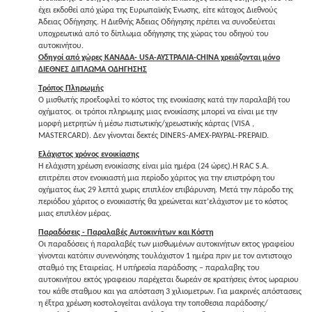
έχει εκδοθεί από χώρα της Ευρωπαϊκής Ένωσης, είτε κάτοχος Διεθνούς
Άδειας Οδήγησης. Η Διεθνής Άδειας Οδήγησης πρέπει να συνοδεύεται
υποχρεωτικά από το δίπλωμα οδήγησης της χώρας του οδηγού του
αυτοκινήτου.
Οδηγοί από χώρες ΚΑΝΑΔΑ- USA-ΑΥΣΤΡΑΛΙΑ-CHINA χρειάζονται μόνο
ΔΙΕΘΝΕΣ ΔΙΠΛΩΜΑ ΟΔΗΓΗΣΗΣ
Τρόπος Πληρωμής
Ο μισθωτής προεξοφλεί το κόστος της ενοικίασης κατά την παραλαβή του
οχήματος. οι τρόποι πληρωμης μιας ενοικίασης μπορεί να είναι με την
μορφή μετρητών ή μέσω πιστωτικής/χρεωστικής κάρτας (VISA ,
MASTERCARD). Δεν γίνονται δεκτές DINERS-AMEX-PAYPAL-PREPAID.
Eλάχιστος χρόνος ενοικίασης
Η ελάχιστη χρέωση ενοικίασης είναι μία ημέρα (24 ώρες).Η RAC S.A.
επιτρέπει στον ενοικιαστή μια περίοδο χάριτος για την επιστρόφη του
οχήματος έως 29 λεπτά χωρις επιπλέον επιβάρυνση. Μετά την πάροδο της
περιόδου χάριτος ο ενοικιαστής θα χρεώνεται κατ’ελάχιστον με το κόστος
μιας επιπλέον μέρας.
Παραδόσεις - Παραλαβές Αυτοκινήτων και Κόστη
Οι παραδόσεις ή παραλαβές των μισθωμένων αυτοκινήτων εκτος γραφείου
γίνονται κατόπιν συνεννόησης τουλάχιστον 1 ημέρα πριν με τον αντιστοιχο
σταθμό της Εταιρείας. H υπήρεσία παράδοσης – παραλαβης του
αυτοκινήτου εκτός γραφειου παρέχεται δωρεάν σε κρατήσεις έντος ωραριου
του κάθε σταθμου και για απόσταση 3 χιλιομετρων. Για μακρινές απόστασεις
η έξτρα χρέωση κοστολογείται ανάλογα την τοποθεσια παράδοσης/