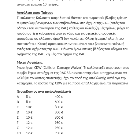
ανώτατη χρέωση 10 ημέρες.
Ασφάλεια προς Τρίτους
Τί καλύπτει; Καλύπτει ασφαλιστικά θάνατο και σωματικές βλάβες τρίτων,
συμπεριλαμβανομένων των επιβαινόντων στο όχημα της RAC (εκτός του
οδηγού του αυτοκινήτου της RAC) καθώς και υλικές ζημιές τρίτων, μέχρι το
ποσό που έχει καθοριστεί από το νόμο και τις σχετικές υπουργικές
αποφάσεις ως ελάχιστο όριο.Τί δεν καλύπτει; Ολική ή μερική κλοπή του
αυτοκινήτου. Κλοπή προσωπικών αντικειμένων που βρίσκονται επάνω ή
εντός του οχήματος της RAC. Θάνατο ή σωματικές βλάβες του οδηγού του
οχήματος της RAC. Ζημιές στο όχημα της RAC.
Μικτή Ασφάλεια
Γνωστή ως: CDW (Collision Damage Waiver) Τί καλύπτει;Σε περίπτωση που
συμβει ζημια στο όχημα της RAC SA ο ενοικιαστής είναι υποχρεωμένος να
καλύψει το κόστος επισκευής μέχρι το ποσό της απαλλαγής ανάλογα την
κατηγορία. Το κόστος της CDW με τα ποσα απαλλαγης είναι τα παρακάτω
Group
Κόστος ανα ημέρα
Απαλλαγή
A
8 €
400 €
B
8 €
600 €
C
10€
800 €
D
10 €
800 €
E
10 €
800 €
F
12 €
950 €
G
12 €
950 €
G1
12 €
950 €