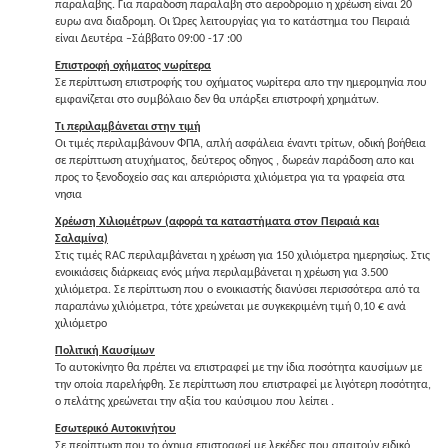
παραλαβης. Για παραδοση παραλαβη στο αεροδρομιο η χρέωση είναι 20
ευρω ανα διαδρομη. Οι Ώρες λειτουργίας για το κατάστημα του Πειραιά
είναι Δευτέρα –Σάββατο 09:00 -17 :00
Επιστροφή οχήματος νωρίτερα
Σε περίπτωση επιστροφής του οχήματος νωρίτερα απο την ημερομηνία που
εμφανίζεται στο συμβόλαιο δεν θα υπάρξει επιστροφή χρημάτων.
Τι περιλαμβάνεται στην τιμή
Οι τιμές περιλαμβάνουν ΦΠΑ, απλή ασφάλεια έναντι τρίτων, οδική βοήθεια
σε περίπτωση ατυχήματος, δεύτερος οδηγος , δωρεάν παράδοση απο και
προς το ξενοδοχείο σας και απεριόριστα χιλιόμετρα για τα γραφεία στα
νησια
Χρέωση Χιλιομέτρων (αφορά τα καταστήματα στον Πειραιά και
Σαλαμίνα)
Στις τιμές RAC περιλαμβάνεται η χρέωση για 150 χιλιόμετρα ημερησίως. Στις
ενοικιάσεις διάρκειας ενός μήνα περιλαμβάνεται η χρέωση για 3.500
χιλιόμετρα. Σε περίπτωση που ο ενοικιαστής διανύσει περισσότερα από τα
παραπάνω χιλιόμετρα, τότε χρεώνεται με συγκεκριμένη τιμή 0,10 € ανά
χιλιόμετρο
Πολιτική Καυσίμων
Το αυτοκίνητο θα πρέπει να επιστραφεί με την ίδια ποσότητα καυσίμων με
την οποία παρελήφθη. Σε περίπτωση που επιστραφεί με λιγότερη ποσότητα,
ο πελάτης χρεώνεται την αξία του καύσιμου που λείπει .
Εσωτερικό Αυτοκινήτου
Σε περίπτωση που το όχημα επιστραφεί με λεκέδες που απαιτούν ειδικό