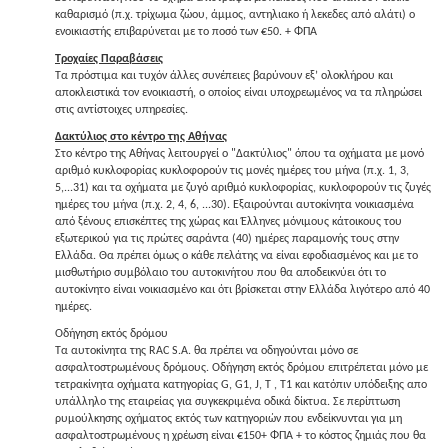
καθαρισμό (π.χ. τρίχωμα ζώου, άμμος, αντηλιακο ή λεκεδες από αλάτι) ο
ενοικιαστής επιβαρύνεται με το ποσό των €50. + ΦΠΑ
Τροχαίες Παραβάσεις
Τα πρόστιμα και τυχόν άλλες συνέπειες βαρύνουν εξ’ ολοκλήρου και
αποκλειστικά τον ενοικιαστή, ο οποίος είναι υποχρεωμένος να τα πληρώσει
στις αντίστοιχες υπηρεσίες.
Δακτύλιος στο κέντρο της Αθήνας
Στο κέντρο της Αθήνας λειτουργεί ο "Δακτύλιος" όπου τα οχήματα με μονό
αριθμό κυκλοφορίας κυκλοφορούν τις μονές ημέρες του μήνα (π.χ. 1, 3,
5,...31) και τα οχήματα με ζυγό αριθμό κυκλοφορίας, κυκλοφορούν τις ζυγές
ημέρες του μήνα (π.χ. 2, 4, 6, ...30). Εξαιρούνται αυτοκίνητα νοικιασμένα
από ξένους επισκέπτες της χώρας και Έλληνες μόνιμους κάτοικους του
εξωτερικού για τις πρώτες σαράντα (40) ημέρες παραμονής τους στην
Ελλάδα. Θα πρέπει όμως ο κάθε πελάτης να είναι εφοδιασμένος και με το
μισθωτήριο συμβόλαιο του αυτοκινήτου που θα αποδεικνύει ότι το
αυτοκίνητο είναι νοικιασμένο και ότι βρίσκεται στην Ελλάδα λιγότερο από 40
ημέρες.
Οδήγηση εκτός δρόμου
Τα αυτοκίνητα της RAC S.A. θα πρέπει να οδηγούνται μόνο σε
ασφαλτοστρωμένους δρόμους. Οδήγηση εκτός δρόμου επιτρέπεται μόνο με
τετρακίνητα οχήματα κατηγορίας G, G1, J, T , Τ1 και κατόπιν υπόδειξης απο
υπάλληλο της εταιρείας για συγκεκριμένα οδικά δίκτυα. Σε περίπτωση
ρυμούλκησης οχήματος εκτός των κατηγοριών που ενδείκνυνται για μη
ασφαλτοστρωμένους η χρέωση είναι €150+ ΦΠΑ + το κόστος ζημιάς που θα