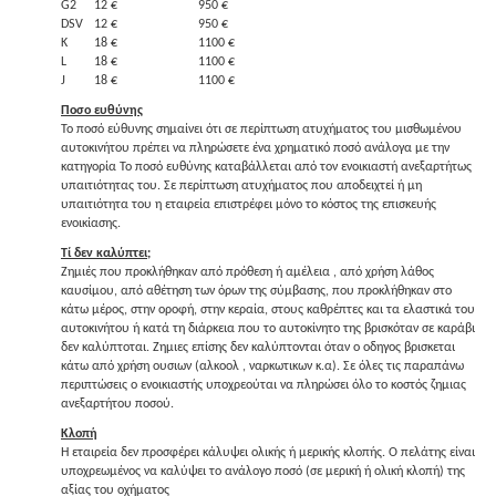
G2
12 €
950 €
DSV
12 €
950 €
K
18 €
1100 €
L
18 €
1100 €
J
18 €
1100 €
Ποσο ευθύνης
Το ποσό εύθυνης σημαίνει ότι σε περίπτωση ατυχήματος του μισθωμένου
αυτοκινήτου πρέπει να πληρώσετε ένα χρηματικό ποσό ανάλογα με την
κατηγορία Το ποσό ευθύνης καταβάλλεται από τον ενοικιαστή ανεξαρτήτως
υπαιτιότητας του. Σε περίπτωση ατυχήματος που αποδειχτεί ή μη
υπαιτιότητα του η εταιρεία επιστρέφει μόνο το κόστος της επισκευής
ενοικίασης.
Τί δεν καλύπτει;
Ζημιές που προκλήθηκαν από πρόθεση ή αμέλεια , από χρήση λάθος
καυσίμου, από αθέτηση των όρων της σύμβασης, που προκλήθηκαν στο
κάτω μέρος, στην οροφή, στην κεραία, στους καθρέπτες και τα ελαστικά του
αυτοκινήτου ή κατά τη διάρκεια που το αυτοκίνητο της βρισκόταν σε καράβι
δεν καλύπτοται. Ζημιες επίσης δεν καλύπτονται όταν ο οδηγος βρισκεται
κάτω από χρήση ουσιων (αλκοολ , ναρκωτικων κ.α). Σε όλες τις παραπάνω
περιπτώσεις ο ενοικιαστής υποχρεούται να πληρώσει όλο το κοστός ζημιας
ανεξαρτήτου ποσού.
Κλοπή
Η εταιρεία δεν προσφέρει κάλυψει ολικής ή μερικής κλοπής. Ο πελάτης είναι
υποχρεωμένος να καλύψει το ανάλογο ποσό (σε μερική ή ολική κλοπή) της
αξίας του οχήματος