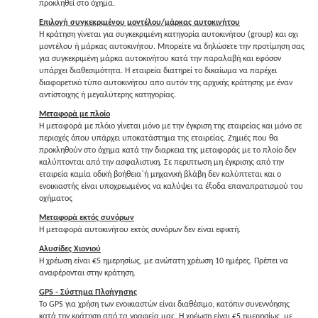
προκληθεί στο όχημα.
Επιλογή συγκεκριμένου μοντέλου/μάρκας αυτοκινήτου
Η κράτηση γίνεται για συγκεκριμένη κατηγορία αυτοκινήτου (group) και οχι
μοντέλου ή μάρκας αυτοκινήτου. Μπορείτε να δηλώσετε την προτίμηση σας
για συγκεκριμένη μάρκα αυτοκινήτου κατά την παραλαβή και εφόσον
υπάρχει διαθεσιμότητα. Η εταιρεία διατηρεί το δικαίωμα να παρέχει
διαφορετικό τύπο αυτοκινήτου απο αυτόν της αρχικής κράτησης με έναν
αντίστοιχης ή μεγαλύτερης κατηγορίας.
Μεταφορά με πλοίο
Η μεταφορά με πλόιο γίνεται μόνο με την έγκριση της εταιρείας και μόνο σε
περιοχές όπου υπάρχει υποκατάστημα της εταιρείας. Ζημιές που θα
προκληθούν στο όχημα κατά την διαρκεια της μεταφοράς με το πλοίο δεν
καλύπτονται από την ασφαλιστικη. Σε περιπτωση μη έγκρισης από την
εταιρεία καμία οδική βοήθεια΄ή μηχανική βλάβη δεν καλύπτεται και ο
ενοικιαστής είναι υποχρεωμένος να καλύψει τα έξοδα επαναπρατισμού του
οχήματος
Μεταφορά εκτός συνόρων
Η μεταφορά αυτοκινήτου εκτός συνόρων δεν είναι εφικτή.
Αλυσίδες Χιονιού
H χρέωση είναι €5 ημερησίως, με ανώτατη χρέωση 10 ημέρες. Πρέπει να
αναφέρονται στην κράτηση.
GPS - Σύστημα Πλοήγησης
Το GPS για χρήση των ενοικιαστών είναι διαθέσιμο, κατόπιν συνεννόησης
κατά την κράτηση από τα γραφεία μας. H χρέωση είναι €5 ημερησίως, με