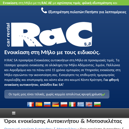
Ενοικίαση
στη Μήλο με τη
RAC ΑΕ
με
αχτύπητες τιμές
,
φιλική εξυπηρέτηση
και
ποιότητα
.
Κάντε κράτηση τώρα
για να επωφεληθείτε από τις προσφορές μας.
Χωρίς
Εξυπηρέτηση πελατών:
Πατήστε για λεπτομέρειες
πιστωτική κάρτα.
Ενοικίαση στη Μήλο με τους ειδικούς.
Η RAC SA προσφέρει Ενοικιάσεις αυτοκινήτων στη Μήλο σε προνομιακές τιμές. Τα
τέσσερα γραφεία ενοικίασης σε ολόκληρη την Μήλο Αδάμαντας, λιμάνι, Πολλώνια
και Αεροδρόμιο και τα πάνω από 15 χρόνια εμπειρίας σε Υπηρεσίες ενοικίασης στη
Μήλο εγγυώνται την ικανοποίηση σας. Εισαγάγετε τις επιθυμητές ημερομηνίες
παραλαβής και επιστροφής και κάντε κλικ στο κουμπί Κάντε Κράτηση.
Για φθηνή
ενοικίαση αυτοκινήτου, επιλέξτε Rac SA!
Οι τιμές μας είναι τελικές, χωρίς καμμία απολύτως κρυφή χρέωση
Όροι ενοικίασης Αυτοκινήτου & Μοτοσικλέτας