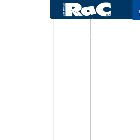
Rac SA Ποιοί είμαστε
Συχνές ερωτήσεις
© 2026 RAC SA. All rights reserved.
Powered by Wheels Car Rental System