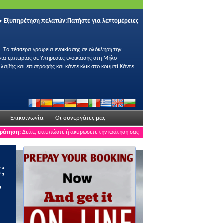
Εξυπηρέτηση πελατών:
Πατήστε για λεπτομέρειες
. Τα τέσσερα γραφεία ενοικίασης σε ολόκληρη την
ια εμπειρίας σε Υπηρεσίες ενοικίασης στη Μήλο
λαβής και επιστροφής και κάντε κλικ στο κουμπί Κάντε
Επικοινωνία
Οι συνεργάτες μας
κράτηση;
Δείτε, εκτυπώστε ή ακυρώσετε την κράτηση σας
;
ν