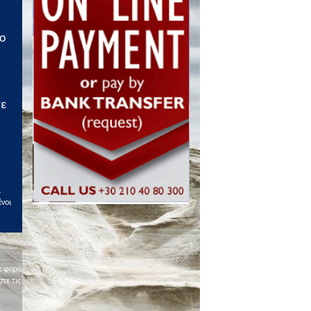
το
σε
ι
ένοι
ε φορά
τε τις