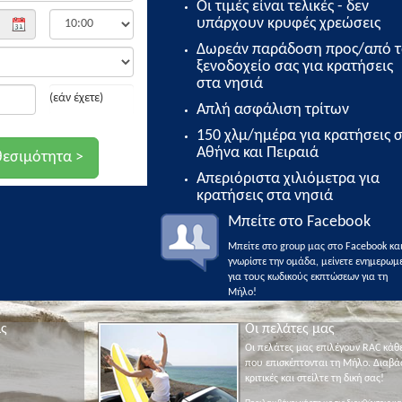
Οι τιμές είναι τελικές - δεν
υπάρχουν κρυφές χρεώσεις
Δωρεάν παράδοση προς/από 
ξενοδοχείο σας για κρατήσεις
στα νησιά
(εάν έχετε)
Απλή ασφάλιση τρίτων
150 χλμ/ημέρα για κρατήσεις 
Αθήνα και Πειραιά
Απεριόριστα χιλιόμετρα για
κρατήσεις στα νησιά
Μπείτε στο Facebook
Μπείτε στο group μας στο Facebook κα
γνωρίστε την ομάδα, μείνετε ενημερωμ
για τους κωδικούς εκπτώσεων για τη
Μήλο!
ις
Οι πελάτες μας
Οι πελάτες μας επιλέγουν RAC κάθ
που επισκέπτονται τη Μήλο. Διαβάσ
κριτικές και στείλτε τη δική σας!