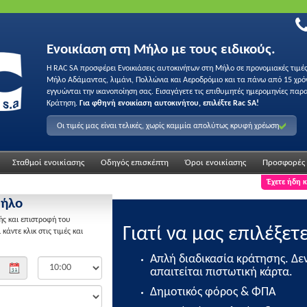
Ενοικίαση στη Μήλο με τους ειδικούς.
Η RAC SA προσφέρει Ενοικιάσεις αυτοκινήτων στη Μήλο σε προνομιακές τιμές
Μήλο Αδάμαντας, λιμάνι, Πολλώνια και Αεροδρόμιο και τα πάνω από 15 χρόν
εγγυώνται την ικανοποίηση σας. Εισαγάγετε τις επιθυμητές ημερομηνίες παρα
Κράτηση.
Για φθηνή ενοικίαση αυτοκινήτου, επιλέξτε Rac SA!
Οι τιμές μας είναι τελικές, χωρίς καμμία απολύτως κρυφή χρέωση
Σταθμοί ενοικίασης
Οδηγός επισκέπτη
Όροι ενοικίασης
Προσφορές
Έχετε ήδη 
Μήλο
ς και επιστροφή του
Γιατί να μας επιλέξετε
άντε κλικ στις τιμές και
Απλή διαδικασία κράτησης. Δε
απαιτείται πιστωτική κάρτα.
Δημοτικός φόρος & ΦΠΑ