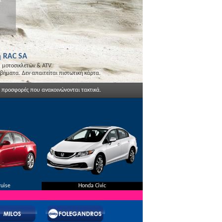
ι
οσφορές μας.
Χωρίς πιστωτική κάρτα.
η RAC SA
 μοτοσικλετών & ATV.
βήματα. Δεν απαιτείται πιστωτική κάρτα.
ι προσφορές που ανακοινώνονται τακτικά.
ruise
Honda Civic