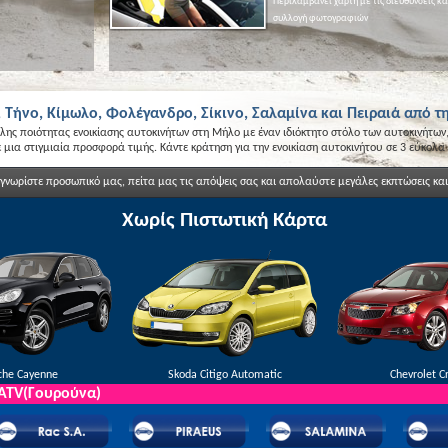
Περιλαμβάνει χάρτη με τις διευθύνσεις κα
φιλική εξυπηρέτηση
και
ποιότητα
.
Κάντε κράτηση τώρα
για να επωφεληθείτε από τις πρ
συλλογή φωτογραφιών
 Τήνο, Κίμωλο, Φολέγανδρο, Σίκινο, Σαλαμίνα και Πειραιά από τ
ς ποιότητας ενοικίασης αυτοκινήτων στη Μήλο με έναν ιδιόκτητο στόλο των αυτοκινήτων,
μια στιγμιαία προσφορά τιμής. Κάντε κράτηση για την ενοικίαση αυτοκινήτου σε 3 εύκολα 
 γνωρίστε προσωπικό μας, πείτα μας τις απόψεις σας και απολαύστε μεγάλες εκπτώσεις κα
Χωρίς Πιστωτική Κάρτα
che Cayenne
Skoda Citigo Automatic
Chevrolet C
 ATV(Γουρούνα)