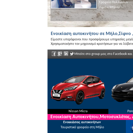
Γραφείο Πολλωνίων
Ενοικίαση
στη Μήλο με τη
RAC ΑΕ
με
αχτύπητες τιμές
,
Λιμάνι Μήλου
Ενοικίαση αυτοκινήτου σε Μήλο,Σίφνο ,
Είμαστε υπερήφανοι που προσφέρουμε υπηρεσίες μεγάλη
Χρησιμοποιήστε τον μηχανισμό κρατήσεων για να λάβετε 
Μπείτε στο group μας στο Facebook και
Nissan Micra
Por
Ενοικίαση Αυτοκινήτου,Μοτοσυκλέτας,
Ενοικιάσεις αυτοκινήτων
Τουριστικό γραφείο στη Μήλο