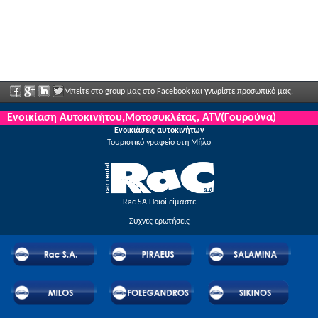
Μπείτε στο group μας στο Facebook και γνωρίστε προσωπικό μας,
πείτα μας τις απόψεις σας και απολαύστε μεγάλες εκπτώσεις και προσφορές που
Ενοικίαση Αυτοκινήτου,Μοτοσυκλέτας, ATV(Γουρούνα)
Ενοικιάσεις αυτοκινήτων
ανακοινώνονται τακτικά.
Τουριστικό γραφείο στη Μήλο
Rac SA Ποιοί είμαστε
Συχνές ερωτήσεις