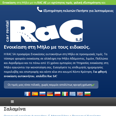
Ενοικίαση
στη Μήλο με τη
RAC ΑΕ
με
αχτύπητες τιμές
,
φιλική εξυπηρέτηση
και
ποιότητα
.
Κάντε κράτηση τώρα
για να επωφεληθείτε από τις προσφορές μας.
Χωρίς
Εξυπηρέτηση πελατών:
Πατήστε για λεπτομέρειες
πιστωτική κάρτα.
Ενοικίαση στη Μήλο με τους ειδικούς.
Η RAC SA προσφέρει Ενοικιάσεις αυτοκινήτων στη Μήλο σε προνομιακές τιμές. Τα
τέσσερα γραφεία ενοικίασης σε ολόκληρη την Μήλο Αδάμαντας, λιμάνι, Πολλώνια
και Αεροδρόμιο και τα πάνω από 15 χρόνια εμπειρίας σε Υπηρεσίες ενοικίασης στη
Μήλο εγγυώνται την ικανοποίηση σας. Εισαγάγετε τις επιθυμητές ημερομηνίες
παραλαβής και επιστροφής και κάντε κλικ στο κουμπί Κάντε Κράτηση.
Για φθηνή
ενοικίαση αυτοκινήτου, επιλέξτε Rac SA!
Οι τιμές μας είναι τελικές, χωρίς καμμία απολύτως κρυφή χρέωση
Σαλαμίνα