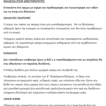
ΘΑΛΑΣΣΙΑ ΣΠΟΡ-ΔΡΑΣΤΗΡΙΟΤΗΤΕΣ
Ενοικιάστε ένα όχημα με σχάρα και προδιαγραφές για τηνμεταφορά των ειδών
για τα σπορ στη θάλασσα.
ΘΑΛΑΣΣΙΕΣ ΕΚΔΡΟΜΕΣ
Ο γύρος του νησιού με σκάφος είναι μία μοναδικήεμπειρία . Με τις θαλάσσιες
εκδρομές έχετε την ευκαιρία να επισκεφτείτε τιςπαραλίες που δεν είναι προσβάσιμες
από τη στεριά.
Υπάρχουν αρκετά σκάφη, καΐκια και ιστιοπλοϊκά που προσφέρονται γιαθαλάσσιες
εκδρομές .Τα περισσότερα σκάφη αναχωρούν καθημερινά από την προβλήταστο
λιμάνι του Αδάμαντα
ΚΑΤΑΔΥΣΕΙΣ
Δεν νοικιάζουμε υποβρύχια όμως η
RAC
s
.
a
νοικιάζειοχήματα που με ασφάλεια θα
σας οδηγήσουν σε παραλίες δύσβατες.
Η Μήλος διαθέτει μία σπάνια ομορφιά ακόμα και στονβυθό της.
Υποβρύχιες σπηλιές, τα ναυάγια του Β’ ΠαγκόσμιουΠόλεμου, οι ξέρες που
τελειώνουν σε κρεμαστά νερά, οι θερμές πηγές, και τασπάνια είδη που ζούνε στο
βυθό του νησιού είναι μερικοί από τους λόγους πουκάνουν την κατάδυση στη Μήλο
μία μοναδική εμπειρία.Δύο καταδυτικές σχολέςλειτουργούν στο νησί και διαθέτουν
σύγχρονο εξοπλισμό σας περιμένουν ναεξερευνήσετε πανέμορφα μέρη
CANOE
-
KAYAK
Οδηγούμε ένα ενοικιαζόμενο όχημαγια την μεταφορά του Canoe-kayak.Από τον