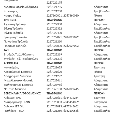
Φαρμακεία
2287022178
Αγροτικό Ιατρείο Αδάμαντα
2287021755
Αδάμαντας
Κτηνίατρος
2287021230
Τριοβάσαλος
Κέντρο Υγείας
2287360001, 2287360030
Πλάκα
ΤΡΑΠΕΖΕΣ
ΤΗΛΕΦΩΝΟ
ΠΕΡΙΟΧΗ
Αγροτική Τράπεζα
2287022330
Αδάμαντας
Εθνική Τράπεζα
2287022332
Τριοβάσαλος
Εθνική Τράπεζα
2287022400
Αδάμαντας
Εμπορική Τράπεζα
2287027021, 2287027022
Τριοβάσαλος
Παγκρήτια Τράπεζα
2287028210
Τριοβάσαλος
Πειραιώς Τράπεζα
2287027000, 2287027003
Τριοβάσαλος
ΤΑΞΙ
ΤΗΛΕΦΩΝΟ
ΠΕΡΙΟΧΗ
Σταθμός Ταξί Αδάμαντα
2287022219
Αδάμαντας
Σταθμός Ταξί Τριοβάσαλου
2287021306
Τριοβάσαλος
ΑΞΙΟΘΕΑΤΑ
ΤΗΛΕΦΩΝΟ
ΠΕΡΙΟΧΗ
Κατακόμβες
2287021625
Τρυπητή
Αρχαιολογικό Μουσείο
2287021620
Πλάκα
Λαογραφικό Μουσείο
2287021292
Τρυπητή
Μεταλλευτικό Μουσείο
2287022481
Αδάμαντας
Εκκλησιαστικό Μουσείο
2287023956
Αδάμαντας
Ναυτικό Μουσείο
2287360100, 2287022445
Αδάμαντας
ΒΕΝΖΙΝΑΔΙΚΑ/ΕΦΟΔΙΑΣΜΟΣ
ΤΗΛΕΦΩΝΟ
ΠΕΡΙΟΧΗ
Λιβάνιος- ΕΚΟ
2287023611, 6944472234
Τρυπητή
Μαυρογιάννης- ΕΛΙΝ
2287023803, 6945454359
Κατήφορα
Ξυδούς- JET OIL
2287022093, 6977143662
Αδάμαντας
Πουλάκης - ΕΚΟ
2287021250, 6932100658
Τριοβάσαλος