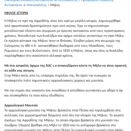
Οικονομική ενοικίαση Αυτοκινήτου & Μοτοσικλέτας
>
Προορισμοί Ενοικίασης
Αυτοκινήτου & Μοτοσικλέτας
>
Μήλος
ΜΗΛΟΣ ΙΣΤΟΡΙΑ
Η Μήλος το νησί της Αφροδίτης είναι ένα νησί με μεγάλη ιστορία. Δημιουργήθηκε
από ηφαιστειακή δραστηριότητα πριν από αιώνες. Έχει το σημαντικότερο
μεταλλευτικό πλούτο και σύμφωνα με έρευνες κατοικείται από τους προϊστορικούς
χρόνους. Νοτιοδυτικά των Κυκλάδων και σχήμα πετάλου συναντάμε τη νήσο Μήλο.
Οι πρώτοι κάτοικοι της Μήλου ήταν οι Φοίνικες. Έλαβαν μέρος στη ναυμαχία της
Σαλαμίνας το 480 π.Χ. κατακτήθηκαν διαδοχικά από τους Μακεδόνες, τους
Ρωμαίους και τους Βυζαντινούς. Από το 1830 η Μήλος, όπως και όλες οι Κυκλάδες
περιλήφθηκαν στο νεοσύστατό ελληνικό κράτος.
Με ένα ασφαλές όχημα της
RAC
s
.
a
ενοικιαζόμενο κάντε τη Μήλο να είναι προσιτή
σε κάθε σας κίνηση.
Στην Μήλο εκτός από τις υπέροχες παραλίες της, θα έχετε την ευκαιρία να
επισκεφτείτε πολύ σημαντικούς αρχαιολογικούς χώρους και μουσεία.
Με την παρέα σας νοικιάστε ένα εννιαθέσιο ή επταθέσιο αυτοκίνητο με οδηγό ή όχι
και επισκεφθείτε τα ποιο κάτω αξιοθέατα.
Αρχαιολογικό Μουσείο
Το αρχαιολογικό μουσείο της Μήλου βρίσκεται στην Πλάκα και περιλαμβάνει στις
συλλογές του χαρακτηριστικά δείγματα από όλη την ιστορία της Μήλου. Το γνωστό
άγαλμα της Αφροδίτης της Μήλου, το οποίο σήμερα βρίσκεται στο μουσείο του
Λούβρου (Παρίσι) βρέθηκε στη Μήλο το 1820 ενώ το αντίγραφο βρίσκεται στο
αρχαιολογικό μουσείο της Μήλου στην Πλάκα Το αρχαιολογικό μουσείο στην Μήλο