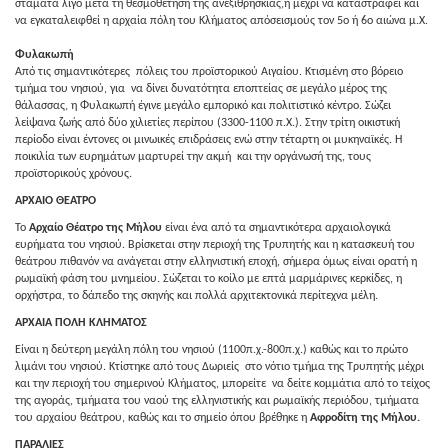
σταματά λίγο μετά τη θεσμοθέτηση της ανεξιθρησκίας,ή μέχρι να καταστραφεί και
να εγκαταλειφθεί η αρχαία πόλη του Kλήματος απόσεισμούς τον 5ο ή 6ο αιώνα μ.X.
Φυλακωπή
Από τις σημαντικότερες πόλεις του προϊστορικού Αιγαίου. Κτισμένη στο βόρειο
τμήμα του νησιού, για να δίνει δυνατότητα εποπτείας σε μεγάλο μέρος της
θάλασσας, η Φυλακωπή έγινε μεγάλο εμπορικό και πολιτιστικό κέντρο. Σώζει
λείψανα ζωής από δύο χιλιετίες περίπου (3300-1100 π.Χ.). Στην τρίτη οικιστική
περίοδο είναι έντονες οι μινωικές επιδράσεις ενώ στην τέταρτη οι μυκηναϊκές. H
ποικιλία των ευρημάτων μαρτυρεί την ακμή και την οργάνωσή της, τους
προϊστορικούς χρόνους.
ΑΡΧΑΙΟ ΘΕΑΤΡΟ
Το
Αρχαίο Θέατρο της Μήλου
είναι ένα από τα σημαντικότερα αρχαιολογικά
ευρήματα του νησιού. Βρίσκεται στην περιοχή της Τρυπητής και η κατασκευή του
θεάτρου πιθανόν να ανάγεται στην ελληνιστική εποχή, σήμερα όμως είναι ορατή η
ρωμαϊκή φάση του μνημείου. Σώζεται το κοίλο με επτά μαρμάρινες κερκίδες, η
ορχήστρα, το δάπεδο της σκηνής και πολλά αρχιτεκτονικά περίτεχνα μέλη.
ΑΡΧΑΙΑ ΠΟΛΗ ΚΛΗΜΑΤΟΣ
Είναι η δεύτερη μεγάλη πόλη του νησιού (1100π.χ.-800π.χ.) καθώς και το πρώτο
λιμάνι του νησιού. Κτίστηκε από τους Δωριείς στο νότιο τμήμα της Τρυπητής μέχρι
και την περιοχή του σημερινού Κλήματος, μπορείτε να δείτε κομμάτια από το τείχος
της αγοράς, τμήματα του ναού της ελληνιστικής και ρωμαϊκής περιόδου, τμήματα
του αρχαίου θεάτρου, καθώς και το σημείο όπου βρέθηκε η
Αφροδίτη της Μήλου
.
ΠΑΡΑΛΙΕΣ