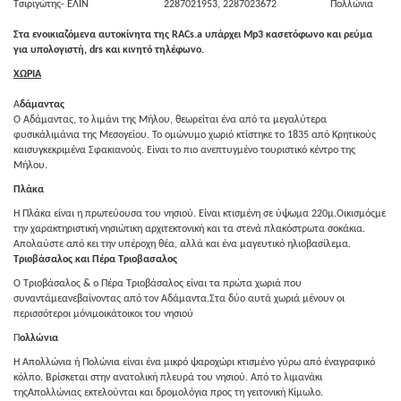
Τσιριγώτης- ΕΛΙΝ
2287021953, 2287023672
Πολλώνια
Στα ενοικιαζόμενα αυτοκίνητα της
RACs
.
a
υπάρχει
Mp
3 κασετόφωνο και ρεύμα
για υπολογιστή,
drs
και κινητό τηλέφωνο.
ΧΩΡΙΑ
Α
δάμαντας
Ο Αδάμαντας, το λιμάνι της Μήλου, θεωρείται ένα από τα μεγαλύτερα
φυσικάλιμάνια της Μεσογείου. Το ομώνυμο χωριό κτίστηκε το 1835 από Κρητικούς
καισυγκεκριμένα Σφακιανούς. Είναι το πιο ανεπτυγμένο τουριστικό κέντρο της
Μήλου.
Πλάκα
Η Πλάκα είναι η πρωτεύουσα του νησιού. Είναι κτισμένη σε ύψωμα 220μ.Οικισμόςμε
την χαρακτηριστική νησιώτικη αρχιτεκτονική και τα στενά πλακόστρωτα σοκάκια.
Απολαύστε από κει την υπέροχη θέα, αλλά και ένα μαγευτικό ηλιοβασίλεμα.
Τριοβάσαλος και Πέρα Τριοβασαλος
Ο Τριοβάσαλος & ο Πέρα Τριοβάσαλος είναι τα πρώτα χωριά που
συναντάμεανεβαίνοντας από τον Αδάμαντα.Στα δύο αυτά χωριά μένουν οι
περισσότεροι μόνιμοικάτοικοι του νησιού
Π
ολλώνια
Η Απολλώνια ή Πολώνια είναι ένα μικρό ψαροχώρι κτισμένο γύρω από έναγραφικό
κόλπο. Βρίσκεται στην ανατολική πλευρά του νησιού. Από το λιμανάκι
τηςΑπολλώνιας εκτελούνται και δρομολόγια προς τη γειτονική Κίμωλο.