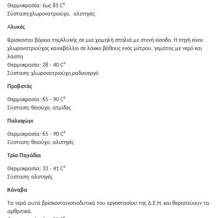
Θερμοκρασία: έως 85 C⁰
Σύσταση:χλωρονατριούχο, αλιπηγές
Α
λυκές
Βρίσκονται βόρεια τηςΑλυκής σε μια χαμηλή σπηλιά με στενή είσοδο. Η πηγή είναι
χλωρονατριούχος καιεκβάλλει σε λάκκο βάθους ενός μέτρου, γεμάτος με νερό και
λάσπη
Θερμοκρασία: 28 - 40 C⁰
Σύσταση: χλωρονατριούχο,ραδιενεργό
Προβατάς
Θερμοκρασία: 65 - 90 C⁰
Σύσταση: θειούχο, ατμίδες
Παλιοχώρι
Θερμοκρασία: 65 - 90 C⁰
Σύσταση: θειούχο, αλιπηγές
Τρία Πηγάδια
Θερμοκρασία: 33 - 41 C⁰
Σύσταση: αλιπηγές
Κάναβα
Τα νερά αυτά βρίσκονταινοτιοδυτικά του εργοστασίου της Δ.Ε.Η. και θεραπεύουν τα
αρθριτικά.