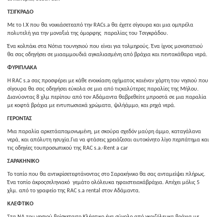
ΤΣΙΓΚΡΑΔΟ
Με το Ι.Χ που θα νοικιάσετεαπό την RACs.a θα έχετε σίγουρα και μια ομπρέλα
πολυτελή για την μοναξιά της όμορφης παραλίας του Τσιγκράδου.
Ένα κολπάκι στα Νότια τουνησιού που είναι για τολμηρούς. Ένα ίχνος μονοπατιού
θα σας οδηγήσει σε μιααμμουδιά αγκαλιασμένη από βράχια και πεντακάθαρα νερά.
ΦΥΡΙΠΛΑΚΑ
Η RAC s.a σας προσφέρει με κάθε ενοικίαση οχήματος καιέναν χάρτη του νησιού που
σίγουρα θα σας οδηγήσει εύκολα σε μια από τιςκαλύτερες παραλίες της Μήλου.
Διανύοντας 8 χλμ περίπου από τον Αδάμαντα θαβρεθείτε μπροστά σε μια παραλία
με κοφτά βράχια με εντυπωσιακά χρώματα, ψιλήάμμο, και ρηχά νερά.
ΓΕΡΟΝΤΑΣ
Μια παραλία αρκετάαπομονωμένη, με σκούρα σχεδόν μαύρη άμμο, καταγάλανα
νερά, και απόλυτη ησυχία.Για να φτάσεις χρειάζεσαι αυτοκίνητο λίγο περπάτημα και
τις οδηγίες τουπροσωπικού της RAC s.a.-Rent a car
ΣΑΡΑΚΗΝΙΚΟ
Το τοπίο που θα αντικρίσετεφτάνοντας στο Σαρακήνικο θα σας ανταμείψει πλήρως.
Ένα τοπίο άκροςσεληνιακό γεμάτο ολόλευκα ηφαιστειακάβράχια. Απέχει μόλις 5
χλμ. από το γραφείο της RAC s.a rental στον Αδάμαντα.
ΚΛΕΦΤΙΚΟ