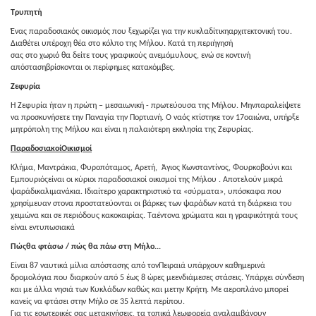
Τρυπητή
Ένας παραδοσιακός οικισμός που ξεχωρίζει για την κυκλαδίτικηαρχιτεκτονική του.
Διαθέτει υπέροχη θέα στο κόλπο της Μήλου. Κατά τη περιήγησή
σας στο χωριό θα δείτε τους γραφικούς ανεμόμυλους, ενώ σε κοντινή
απόστασηβρίσκονται οι περίφημες κατακόμβες.
Ζεφυρία
Η Ζεφυρία ήταν η πρώτη – μεσαιωνική - πρωτεύουσα της Μήλου. Μηνπαραλείψετε
να προσκυνήσετε την Παναγία την Πορτιανή. Ο ναός κτίστηκε τον 17οαιώνα, υπήρξε
μητρόπολη της Μήλου και είναι η παλαιότερη εκκλησία της Ζεφυρίας.
ΠαραδοσιακοίΟικισμοί
Κλήμα, Mαντράκια, Φυροπόταμος, Αρετή, Άγιος Κωνσταντίνος, Φουρκοβούνι και
Εμπουριόςείναι οι κύριοι παραδοσιακοί οικισμοί της Μήλου . Αποτελούν μικρά
ψαράδικαλιμανάκια. Ιδιαίτερο χαρακτηριστικό τα «σύρματα», υπόσκαφα που
χρησίμευαν στονα προστατεύονται οι βάρκες των ψαράδων κατά τη διάρκεια του
χειμώνα και σε περιόδους κακοκαιρίας. Ταέντονα χρώματα και η γραφικότητά τους
είναι εντυπωσιακά
Πώςθα φτάσω / πώς θα πάω στη Μήλο...
Είναι 87 ναυτικά μίλια απόστασης από τονΠειραιά υπάρχουν καθημερινά
δρομολόγια που διαρκούν από 5 έως 8 ώρες μεενδιάμεσες στάσεις. Υπάρχει σύνδεση
και με άλλα νησιά των Κυκλάδων καθώς και μετην Κρήτη. Με αεροπλάνο μπορεί
κανείς να φτάσει στην Μήλο σε 35 λεπτά περίπου.
Για τις εσωτερικές σας μετακινήσεις, τα τοπικά λεωφορεία αναλαμβάνουν