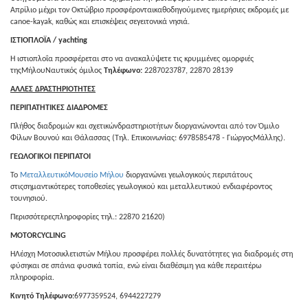
Απρίλιο μέχρι τον Οκτώβριο προσφέρονταικαθοδηγούμενες ημερήσιες εκδρομές με
canoe-kayak, καθώς και επισκέψεις σεγειτονικά νησιά.
ΙΣΤΙΟΠΛΟΪΑ /
yachting
Η ιστιοπλοΐα προσφέρεται στο να ανακαλύψετε τις κρυμμένες ομορφιές
τηςΜήλουΝαυτικός όμιλος
Τηλέφωνο:
2287023787, 22870 28139
ΑΛΛΕΣ ΔΡΑΣΤΗΡΙΟΤΗΤΕΣ
ΠΕΡΙΠΑΤΗΤΙΚΕΣ ΔΙΑΔΡΟΜΕΣ
Πλήθος διαδρομών και σχετικώνδραστηριοτήτων διοργανώνονται από τον Όμιλο
Φίλων Βουνού και Θάλασσας (Τηλ. Επικοινωνίας: 6978585478 - ΓιώργοςΜάλλης).
ΓΕΩΛΟΓΙΚΟΙ ΠΕΡΙΠΑΤΟΙ
Το
ΜεταλλευτικόΜουσείο Μήλου
διοργανώνει γεωλογικούς περιπάτους
στιςσημαντικότερες τοποθεσίες γεωλογικού και μεταλλευτικού ενδιαφέροντος
τουνησιού.
Περισσότερεςπληροφορίες τηλ.: 22870 21620)
MOTORCYCLING
ΗΛέσχη Μοτοσικλετιστών Μήλου προσφέρει πολλές δυνατότητες για διαδρομές στη
φύσηκαι σε σπάνια φυσικά τοπία, ενώ είναι διαθέσιμη για κάθε περαιτέρω
πληροφορία.
Κινητό Τηλέφωνο:
6977359524, 6944227279