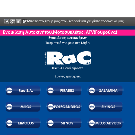
Μπείτε στο group μας στο Facebook και γνωρίστε προσωπικό μας,
πείτα μας τις απόψεις σας και απολαύστε μεγάλες εκπτώσεις και προσφορές που
Ενοικίαση Αυτοκινήτου,Μοτοσυκλέτας, ATV(Γουρούνα)
Ενοικιάσεις αυτοκινήτων
ανακοινώνονται τακτικά.
Τουριστικό γραφείο στη Μήλο
Rac SA Ποιοί είμαστε
Συχνές ερωτήσεις