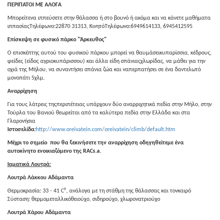
ΠΕΡΙΠΑΤΟΙ ΜΕ ΑΛΟΓΑ
Μπορείτενα ιππεύσετε στην θάλασσα ή στο βουνό ή ακόμα και να κάνετε μαθήματα
ιππασίαςΤηλέφωνο:22870 31313, ΚινητόΤηλέφωνο:6949614133, 6945412595
Επίσκεψη σε φυσικό πάρκο "Άρκευθος"
Ο επισκέπτης αυτού του φυσικού πάρκου μπορεί να θαυμάσεικυπαρίσσια, κέδρους,
φείδες (είδος αγριοκυπάρισσου) και άλλα είδη σπάνιαςχλωρίδας, να μάθει για την
οχιά της Μήλου, να συναντήσει σπάνια ζώα και ναπερπατήσει σε ένα δαντελωτό
μονοπάτι 5χλμ.
Αναρρίχηση
Για τους λάτρεις τηςπεριπέτειας υπάρχουν δύο αναρριχητικά πεδία στην Μήλο, στην
Τούρλα του Βανιού θεωρείται από τα καλύτερα πεδία στην Ελλάδα και στα
Γλαρονήσια
Ιστοσελίδα:
http://www.oreivatein.com/oreivatein/climb/default.htm
Μέχρι το σημείο που θα ξεκινήσετε την αναρρίχηση οδηγηθείτεμε ένα
αυτοκίνητο ενοικιαζόμενο της
RACs
.
a
.
Ιαματικά Λουτρά:
Λουτρά Λάκκου Αδάμαντα
Θερμοκρασία: 33 - 41 C⁰, ανάλογα με τη στάθμη της θάλασσας και τονκαιρό
Σύσταση: θερμομεταλλικόθειούχο, σιδηρούχο, χλωρονατριούχο
Λουτρά Χάρου Αδάμαντα