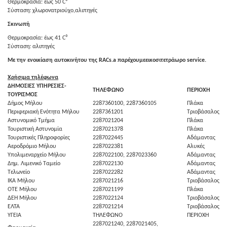
Θερμοκρασία: έως 50 C⁰
Σύσταση: χλωρονατριούχο,αλιπηγές
Σκινωπή
Θερμοκρασία: έως 41 C⁰
Σύσταση: αλιπηγές
Με την ενοικίαση αυτοκινήτου της
RACs
.
a
παρέχουμεεικοσιτετράωρο
service
.
Χρήσιμα τηλέφωνα
ΔΗΜΟΣΙΕΣ ΥΠΗΡΕΣΙΕΣ-
ΤΗΛΕΦΩΝΟ
ΠΕΡΙΟΧΗ
ΤΟΥΡΙΣΜΟΣ
Δήμος Μήλου
2287360100, 2287360105
Πλάκα
Περιφεριακή Ενότητα Μήλου
2287361201
Τριοβάσαλος
Αστυνομικό Τμήμα
2287021204
Πλάκα
Τουριστική Αστυνομία
2287021378
Πλάκα
Τουριστικές Πληροφορίες
2287022445
Αδάμαντας
Αεροδρόμιο Μήλου
2287022381
Αλυκές
Υπολιμεναρχείο Μήλου
2287022100, 2287023360
Αδάμαντας
Δημ. Λιμενικό Ταμείο
2287022130
Αδάμαντας
Τελωνείο
2287022282
Αδάμαντας
ΙΚΑ Μήλου
2287021216
Τριοβάσαλος
ΟΤΕ Μήλου
2287021199
Πλάκα
ΔΕΗ Μήλου
2287022124
Τριοβάσαλος
ΕΛΤΑ
2287021214
Τριοβάσαλος
ΥΓΕΙΑ
ΤΗΛΕΦΩΝΟ
ΠΕΡΙΟΧΗ
2287021240, 2287021405,