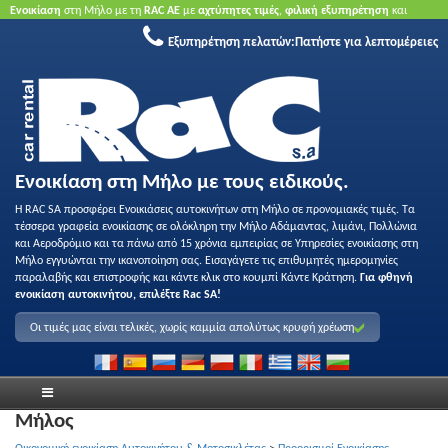
Ενοικίαση
στη Μήλο με τη
RAC ΑΕ
με
αχτύπητες τιμές
,
φιλική εξυπηρέτηση
και
ποιότητα
.
Κάντε κράτηση τώρα
για να επωφεληθείτε από τις προσφορές μας.
Χωρίς
Εξυπηρέτηση πελατών:
Πατήστε για λεπτομέρειες
πιστωτική κάρτα.
Ενοικίαση στη Μήλο με τους ειδικούς.
Η RAC SA προσφέρει Ενοικιάσεις αυτοκινήτων στη Μήλο σε προνομιακές τιμές. Τα
τέσσερα γραφεία ενοικίασης σε ολόκληρη την Μήλο Αδάμαντας, λιμάνι, Πολλώνια
και Αεροδρόμιο και τα πάνω από 15 χρόνια εμπειρίας σε Υπηρεσίες ενοικίασης στη
Μήλο εγγυώνται την ικανοποίηση σας. Εισαγάγετε τις επιθυμητές ημερομηνίες
παραλαβής και επιστροφής και κάντε κλικ στο κουμπί Κάντε Κράτηση.
Για φθηνή
ενοικίαση αυτοκινήτου, επιλέξτε Rac SA!
Οι τιμές μας είναι τελικές, χωρίς καμμία απολύτως κρυφή χρέωση
Μήλος