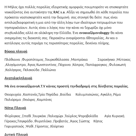
Η Μήλος έχει πολλές παραλίες εξαιρετικής ομορφιάς πουμπορείτε να επισκεφτείτε
νοικιάζοντας ένα αυτοκίνητο της
RAC
s
.
a
.
Αξίζει να σημειωθεί ότι κάθε παραλία που
πρόκειται ναεπισκεφτείτε κατά την διαμονή σας στονησί θα δείτε πως είναι
εντελώςδιαφορετική η μια από την άλλη λόγω των ιδιαίτερων πετρωμάτων που
τηνπερικλείουν. Αυτός είναι ο λόγος που την κάνει να ξεχωρίζει όχι μόνο
στιςΚυκλάδες αλλά σε ολόκληρη την Ελλάδα. Ένα
ενοικιαζόμενο
buggy
θα κάνει
ονειρεμένες τις διακοπές σας. Παρακάτω αναφέρονται 68παραλίες, Αν και ο
κατάλογος αυτός περιέχει τις περισσότερες παραλίες, δενείναι πλήρης.
Βόρεια πλευρά
Πλάθιαινα ,Φυροπόταμος ,Τουρκοθάλασσα ,Μαντράκια Σαρακήνικο ,Μύτακας
,Αλογόμαντρα, Άγιος Κωνσταντίνος ,Πάχαινα ,Κάπρος, Παπάφραγκας ,Φυλακωπή
,Καλόγερος, Πελεκούδα ,Πολλώνια
Ανατολικήπλευρά
Με ένα ενοικιαζόμενοΑ.Τ.
V
κάνεις προσιτή τηνδιαδρομή στις δύσβατες παραλίες.
Θειορυχεία ,Καστανάς,Τρία Πηγάδια ,Βούδια Κολυμπισιώνας, Αγκάλη ,Ρέμα
Παλιόρεμα ,Θειάφες ,Καμπάνες
Νότια Πλευρά
Φύρλιγκος ,Σπαθί ,Τουρκάκι ,Παλιοχώρι ,Τούρλος,Ψαροβολάδα Αγία Κυριακή
Γέρακας,Τσιγκράδο ,Φυριπλάκα ,Προβατάς ,Άγιος Σώστης Κήπος
Γεφυροποιός ,Ψαθί ,Γέροντας ,Κλέφτικο
Δυτική Πλευρά