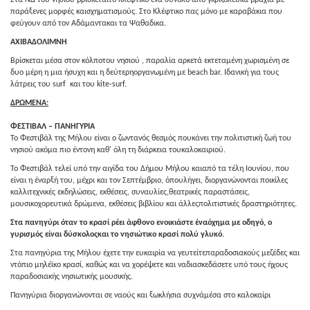
Στα ΝΔ του νησιού βρίσκεταιτο Κλέφτικο ένα σύνολο από γκριζόλευκα βράχια με
παράξενες μορφές καισχηματισμούς. Στο Κλέφτικο πας μόνο με καραβάκια που
φεύγουν από τον Αδάμαντακαι τα Ψαθαδικα.
ΑΧΙΒΑΔΟΛΙΜΝΗ
Βρίσκεται μέσα στον κόλποτου νησιού , παραλία αρκετά εκτεταμένη χωρισμένη σε
δυο μέρη η μια ήσυχη και η δεύτερηοργανωμένη με beach bar. Ιδανική για τους
λάτρεις του surf και του kite-surf.
ΔΡΩΜΕΝΑ:
ΦΕΣΤΙΒΑΛ – ΠΑΝΗΓΥΡΙΑ
Το Φεστιβάλ της Μήλου είναι ο ζωντανός θεσμός πουκάνει την πολιτιστική ζωή του
νησιού ακόμα πιο έντονη καθ' όλη τη διάρκεια τουκαλοκαιριού.
Το Φεστιβάλ τελεί υπό την αιγίδα του Δήμου Μήλου καιαπό τα τέλη Ιουνίου, που
είναι η έναρξή του, μέχρι και τον Σεπτέμβριο, όπουλήγει, διοργανώνονται ποικίλες
καλλιτεχνικές εκδηλώσεις, εκθέσεις, συναυλίες,θεατρικές παραστάσεις,
μουσικοχορευτικά δρώμενα, εκθέσεις βιβλίου και άλλεςπολιτιστικές δραστηριότητες.
Στα πανηγύρι όταν το κρασί ρέει άφθονο ενοικιάστε έναόχημα με οδηγό, ο
γυρισμός είναι δύσκολοςκαι το νησιώτικο κρασί πολύ γλυκό.
Στα πανηγύρια της Μήλου έχετε την ευκαιρία να γευτείτεπαραδοσιακούς μεζέδες και
ντόπιο μηλέϊκο κρασί, καθώς και να χορέψετε και ναδιασκεδάσετε υπό τους ήχους
παραδοσιακής νησιωτικής μουσικής.
Πανηγύρια διοργανώνονται σε ναούς και ξωκλήσια συχνάμέσα στο καλοκαίρι