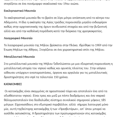
στεγάζεται σε ένα πανέμορφο νεοκλασικό του 19ου αιώνα.
Εκκλησιαστικό Μουσείο
Το εκκλησιαστικό μουσείο θα το βρείτε σε λίγα μέτρα απόσταση από το κέντρο του
Αδάμαντα. Η ίδια η εκκλησία της Αγίας τριάδας παρουσιάζει μεγάλο ενδιαφέρον
καθώς στην αρχιτεκτονικής της έχουν συνδυαστεί στοιχεία και από την βυζαντινή
αλλά και από την καθολική παράδοση κατά την διάρκεια της φραγκοκρατίας.
Λαογραφικό Μουσείο
Το λαογραφικό μουσείο της Μήλου βρίσκεται στην Πλάκα. Ιδρύθηκε το 1969 από την
Ένωση Μηλίων της Αθήνας. Στεγάζεται σε ένα χαρακτηριστικό σπίτι της Μήλου.
Μεταλλευτικό Μουσείο
Στο μεταλλευτικό μουσείο της Μήλου ξεδιπλώνεται με μια εξαιρετική παρουσίαση η
μεταλλευτική ιστορία του νησιού καθώς και ορυκτός πλούτος του. Στην ισόγεια
αίθουσα υπάρχουν αναπαραστάσεις, όργανα και εργαλεία για τις μεταλλευτικές
δραστηριότητες στο νησί τα τελευταία 150 χρόνια.
ΚΑΤΑΚΟΜΒΕΣ
Οι κατακόμβες είναι σκαμμένες σε ηφαιστειακό τάφο και αποτελούν ένα από τα
αξιοθέατατου νησιού. Eίναι τρεις και μαζί με πέντε διαδρόμους και ένα νεκρικό
θάλαμοαποτελούν ένα δαιδαλώδες σύστημα συνολικού σημερινού μήκους 185
μέτρων. Eίχανεισόδους στο εξωτερικό περιβάλλον, αλλά σήμερα λειτουργεί μόνο
μία, αυτή τηςδεύτερης κατακόμβης ή των «Πρεσβυτέρων», απ' όπου μπορεί να
εισέλθει οεπισκέπτης. H δραστηριότητα των πρώτωνχριστιανών στις κατακόμβες