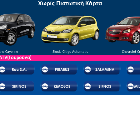
Χωρίς Πιστωτική Κάρτα
φιλική εξυπηρέτηση
και
ποιότητα
.
Κάντε κράτηση τώρα
για να επωφεληθείτε από τις πρ
che Cayenne
Skoda Citigo Automatic
Chevrolet C
 ATV(Γουρούνα)