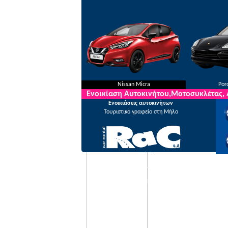
Ενοικίαση
στη Μήλο με τη
RAC ΑΕ
με
αχτύπητες τιμές
,
Nissan Micra
Por
Ενοικίαση Αυτοκινήτου,Μοτοσυκλέτας,
Ενοικιάσεις αυτοκινήτων
Τουριστικό γραφείο στη Μήλο
Rac SA Ποιοί είμαστε
Συχνές ερωτήσεις
© 2026 RAC SA. All rights reserved.
Powered by Wheels Car Rental System