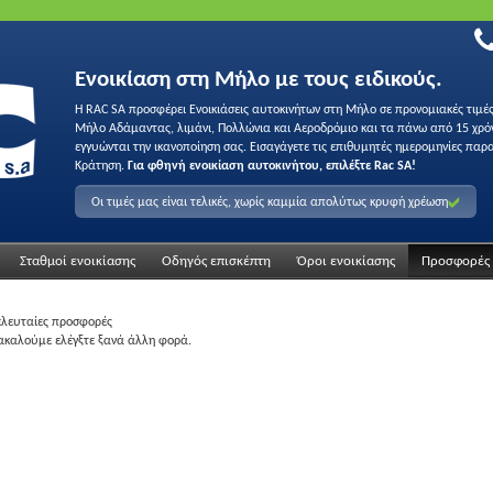
Ενοικίαση στη Μήλο με τους ειδικούς.
Η RAC SA προσφέρει Ενοικιάσεις αυτοκινήτων στη Μήλο σε προνομιακές τιμές
Μήλο Αδάμαντας, λιμάνι, Πολλώνια και Αεροδρόμιο και τα πάνω από 15 χρόν
εγγυώνται την ικανοποίηση σας. Εισαγάγετε τις επιθυμητές ημερομηνίες παρα
Κράτηση.
Για φθηνή ενοικίαση αυτοκινήτου, επιλέξτε Rac SA!
Οι τιμές μας είναι τελικές, χωρίς καμμία απολύτως κρυφή χρέωση
Σταθμοί ενοικίασης
Οδηγός επισκέπτη
Όροι ενοικίασης
Προσφορές
ελευταίες προσφορές
ακαλούμε ελέγξτε ξανά άλλη φορά.