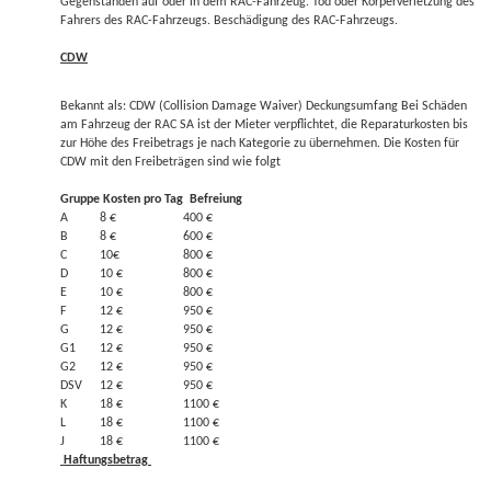
Gegenständen auf oder in dem RAC-Fahrzeug. Tod oder Körperverletzung des
Fahrers des RAC-Fahrzeugs. Beschädigung des RAC-Fahrzeugs.
CDW
Bekannt als: CDW (Collision Damage Waiver) Deckungsumfang Bei Schäden
am Fahrzeug der RAC SA ist der Mieter verpflichtet, die Reparaturkosten bis
zur Höhe des Freibetrags je nach Kategorie zu übernehmen. Die Kosten für
CDW mit den Freibeträgen sind wie folgt
Gruppe
Kosten pro Tag
Befreiung
A
8 €
400 €
B
8 €
600 €
C
10€
800 €
D
10 €
800 €
E
10 €
800 €
F
12 €
950 €
G
12 €
950 €
G1
12 €
950 €
G2
12 €
950 €
DSV
12 €
950 €
K
18 €
1100 €
L
18 €
1100 €
J
18 €
1100 €
Haftungsbetrag