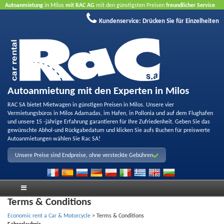
Autoanmietung
in Milos
mit RAC AG
mit den günstigsten Preisen
freundlicher Service
und
Qualität
Buchen Sie jetzt, profitieren Sie von unseren Angeboten
ohne Kreditkarte
Kundenservice:
Drücken Sie für Einzelheiten
Autoanmietung mit den Experten in Milos
RAC SA bietet Mietwagen in günstigen Preisen in Milos. Unsere vier
Vermietungsbüros in Milos Adamadas, im Hafen, in Pollonia und auf dem Flughafen
und unsere 15 -jährige Erfahrung garantieren für Ihre Zufriedenheit. Geben Sie das
gewünschte Abhol-und Rückgabedatum und klicken Sie aufs Buchen für preiswerte
Autoanmietungen wählen Sie Rac SA!
Unsere Preise sind Endpreise, ohne versteckte Gebühren
Terms & Conditions
Economic rent a Car & Motorcycle
>
Terms & Conditions