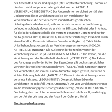
des Abschnitts I dieser Bedingungen (Kfz-Haftpflichtversicherung), sofern sie
hierdurch nicht aufgehoben oder geändert werden.ARTIKEL 1.
VERSICHERUNGSGEGENSTAND Das Unternehmen versichert gemäß den
Bedingungen dieser Versicherungspolice den Versicherten für
Verkehrsunfälle, die der Versicherte innerhalb des griechischen
Hoheitsgebiets erleiden wird, während er sich im versicherten Fahrzeug
befindet, unabhängig davon, ob es sich im Stillstand befindet oder in Antrag,
für die in der Leistungstabelle des Vertrags genannten Beträge und nur für
die folgenden Fälle: a) Unfalltod. b) Dauerhafte vollständige Invalidität durch
einen Unfall. c) Dauernde teilweise Erwerbsunfähigkeit. d) Tatsächliche
Unfallbehandlungskosten bis zur Versicherungssumme von €; 5.000,00.
ARTIKEL 2. DEFINITIONEN Die Auslegung der folgenden Wörter der
Versicherungspolice ist „VERSICHERUNGSEMPFÄNGER“: Die Person, die die
Versicherung mit der Gesellschaft abschließt. „VERSICHERT“: a) Der Fahrer
des Fahrzeugs und b) der Halter. Der Eigentümer gilt auch als gesetzlicher
Vertreter des versicherten Unternehmens. "UNFALL":Jede Körperverletzung
des Versicherten, die ihm bei einem Autounfall zugefügt wird, nur wenn er
sich im Fahrzeug befindet. „FAHRZEUG“: Dieses in der Versicherungspolice
genannte Fahrzeug. „BEGÜNSTIGTE“: Die gesetzlichen Erben des
Versicherten im Todesfall. „VERSICHERUNG“: Der vom Versicherungsnehmer
an die Versicherungsgesellschaft gezahlte Betrag. „VERSICHERTES KAPITAL“:
Der Betrag, den das Unternehmen im Falle eines Unfalls zahlt, unabhängig
von der Art der Leistung und der Anzahl der Opfer pro Unfall.
Stornierungsbedingungen