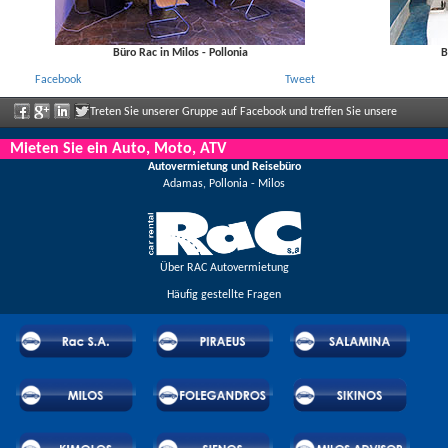
Büro Rac in Milos - Pollonia
B
Facebook
Tweet
Treten Sie unserer Gruppe auf Facebook und treffen Sie unsere
Mitarbeiter, sagen Sie uns Ihre Meinung und genießen Sie große Rabatte und
Mieten Sie ein Auto, Moto, ATV
Autovermietung und Reisebüro
Angebote, die regelmäßig bekannt gegeben werden.
Adamas, Pollonia - Milos
Über RAC Autovermietung
Häufig gestellte Fragen