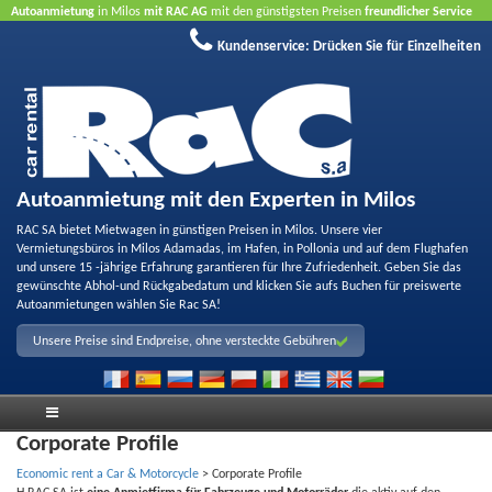
Autoanmietung
in Milos
mit RAC AG
mit den günstigsten Preisen
freundlicher Service
und
Qualität
Buchen Sie jetzt, profitieren Sie von unseren Angeboten
ohne Kreditkarte
Kundenservice:
Drücken Sie für Einzelheiten
Autoanmietung mit den Experten in Milos
RAC SA bietet Mietwagen in günstigen Preisen in Milos. Unsere vier
Vermietungsbüros in Milos Adamadas, im Hafen, in Pollonia und auf dem Flughafen
und unsere 15 -jährige Erfahrung garantieren für Ihre Zufriedenheit. Geben Sie das
gewünschte Abhol-und Rückgabedatum und klicken Sie aufs Buchen für preiswerte
Autoanmietungen wählen Sie Rac SA!
Unsere Preise sind Endpreise, ohne versteckte Gebühren
Corporate Profile
Economic rent a Car & Motorcycle
>
Corporate Profile