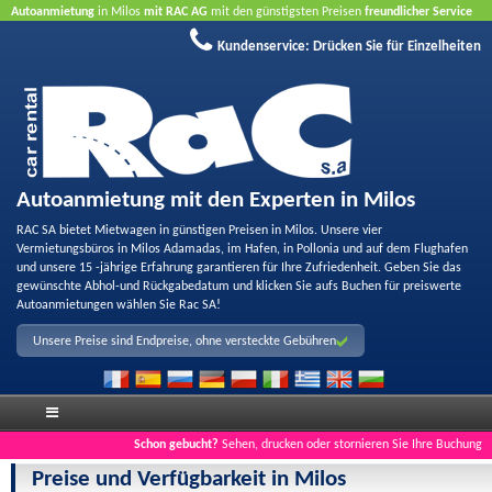
Autoanmietung
in Milos
mit RAC AG
mit den günstigsten Preisen
freundlicher Service
und
Qualität
Buchen Sie jetzt, profitieren Sie von unseren Angeboten
ohne Kreditkarte
Kundenservice:
Drücken Sie für Einzelheiten
Autoanmietung mit den Experten in Milos
RAC SA bietet Mietwagen in günstigen Preisen in Milos. Unsere vier
Vermietungsbüros in Milos Adamadas, im Hafen, in Pollonia und auf dem Flughafen
und unsere 15 -jährige Erfahrung garantieren für Ihre Zufriedenheit. Geben Sie das
gewünschte Abhol-und Rückgabedatum und klicken Sie aufs Buchen für preiswerte
Autoanmietungen wählen Sie Rac SA!
Unsere Preise sind Endpreise, ohne versteckte Gebühren
Schon gebucht?
Sehen, drucken oder stornieren Sie Ihre Buchung
Preise und Verfügbarkeit in Milos