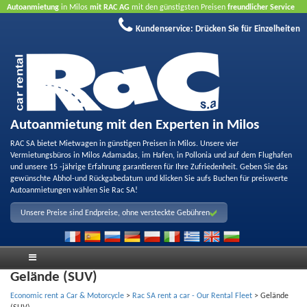
Autoanmietung
in Milos
mit RAC AG
mit den günstigsten Preisen
freundlicher Service
und
Qualität
Buchen Sie jetzt, profitieren Sie von unseren Angeboten
ohne Kreditkarte
Kundenservice:
Drücken Sie für Einzelheiten
Autoanmietung mit den Experten in Milos
RAC SA bietet Mietwagen in günstigen Preisen in Milos. Unsere vier
Vermietungsbüros in Milos Adamadas, im Hafen, in Pollonia und auf dem Flughafen
und unsere 15 -jährige Erfahrung garantieren für Ihre Zufriedenheit. Geben Sie das
gewünschte Abhol-und Rückgabedatum und klicken Sie aufs Buchen für preiswerte
Autoanmietungen wählen Sie Rac SA!
Unsere Preise sind Endpreise, ohne versteckte Gebühren
Gelände (SUV)
Economic rent a Car & Motorcycle
>
Rac SA rent a car - Our Rental Fleet
>
Gelände