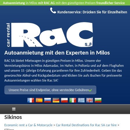
Autoanmietung
in Milos
mit RAC AG
mit den günstigsten Preisen
freundlicher Service
und
Qualität
Buchen Sie jetzt, profitieren Sie von unseren Angeboten
ohne Kreditkarte
Kundenservice:
Drücken Sie für Einzelheiten
Autoanmietung mit den Experten in Milos
RAC SA bietet Mietwagen in günstigen Preisen in Milos. Unsere vier
Vermietungsbüros in Milos Adamadas, im Hafen, in Pollonia und auf dem Flughafen
und unsere 15 -jährige Erfahrung garantieren für Ihre Zufriedenheit. Geben Sie das
gewünschte Abhol-und Rückgabedatum und klicken Sie aufs Buchen für preiswerte
Autoanmietungen wählen Sie Rac SA!
Unsere Preise sind Endpreise, ohne versteckte Gebühren
Sikinos
Economic rent a Car & Motorcycle
>
Car Rental Destinations for Rac SA car hire
>