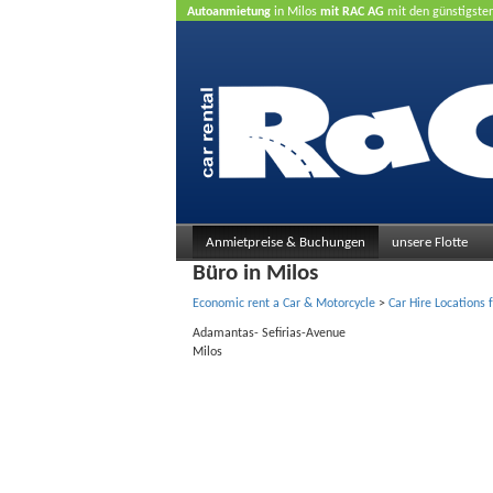
Autoanmietung
in Milos
mit RAC AG
mit den günstigste
Anmietpreise & Buchungen
unsere Flotte
Büro in Milos
Economic rent a Car & Motorcycle
>
Car Hire Locations 
Adamantas- Sefirias-Avenue
Milos