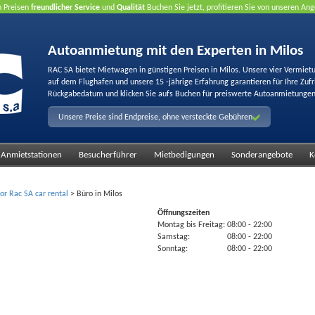
n Preisen
freundlicher Service
und
Qualität
Buchen Sie jetzt, profitieren Sie von unseren A
Autoanmietung mit den Experten in Milos
RAC SA bietet Mietwagen in günstigen Preisen in Milos. Unsere vier Vermiet
auf dem Flughafen und unsere 15 -jährige Erfahrung garantieren für Ihre Zu
Rückgabedatum und klicken Sie aufs Buchen für preiswerte Autoanmietungen
Unsere Preise sind Endpreise, ohne versteckte Gebühren
Anmietstationen
Besucherführer
Mietbedigungen
Sonderangebote
K
for Rac SA car rental
>
Büro in Milos
Öffnungszeiten
Montag bis Freitag:
08:00
- 22:00
Samstag:
08:00
- 22:00
Sonntag:
08:00
- 22:00