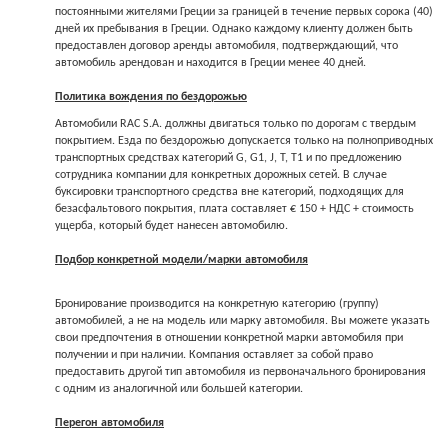
постоянными жителями Греции за границей в течение первых сорока (40)
дней их пребывания в Греции. Однако каждому клиенту должен быть
предоставлен договор аренды автомобиля, подтверждающий, что
автомобиль арендован и находится в Греции менее 40 дней.
Политика вождения по бездорожью
Автомобили RAC S.A. должны двигаться только по дорогам с твердым
покрытием. Езда по бездорожью допускается только на полноприводных
транспортных средствах категорий G, G1, J, T, T1 и по предложению
сотрудника компании для конкретных дорожных сетей. В случае
буксировки транспортного средства вне категорий, подходящих для
безасфальтового покрытия, плата составляет € 150 + НДС + стоимость
ущерба, который будет нанесен автомобилю.
Подбор конкретной модели/марки автомобиля
Бронирование производится на конкретную категорию (группу)
автомобилей, а не на модель или марку автомобиля. Вы можете указать
свои предпочтения в отношении конкретной марки автомобиля при
получении и при наличии. Компания оставляет за собой право
предоставить другой тип автомобиля из первоначального бронирования
с одним из аналогичной или большей категории.
Перегон автомобиля