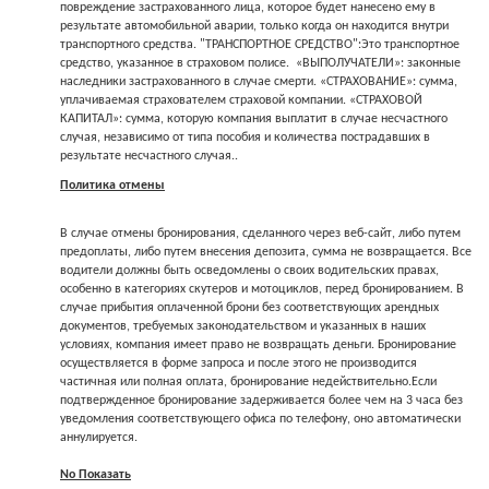
повреждение застрахованного лица, которое будет нанесено ему в
результате автомобильной аварии, только когда он находится внутри
транспортного средства. "ТРАНСПОРТНОЕ СРЕДСТВО":Это транспортное
средство, указанное в страховом полисе. «ВЫПОЛУЧАТЕЛИ»: законные
наследники застрахованного в случае смерти. «СТРАХОВАНИЕ»: сумма,
уплачиваемая страхователем страховой компании. «СТРАХОВОЙ
КАПИТАЛ»: сумма, которую компания выплатит в случае несчастного
случая, независимо от типа пособия и количества пострадавших в
результате несчастного случая..
Политика отмены
В случае отмены бронирования, сделанного через веб-сайт, либо путем
предоплаты, либо путем внесения депозита, сумма не возвращается. Все
водители должны быть осведомлены о своих водительских правах,
особенно в категориях скутеров и мотоциклов, перед бронированием. В
случае прибытия оплаченной брони без соответствующих арендных
документов, требуемых законодательством и указанных в наших
условиях, компания имеет право не возвращать деньги. Бронирование
осуществляется в форме запроса и после этого не производится
частичная или полная оплата, бронирование недействительно.Если
подтвержденное бронирование задерживается более чем на 3 часа без
уведомления соответствующего офиса по телефону, оно автоматически
аннулируется.
Νο Показать