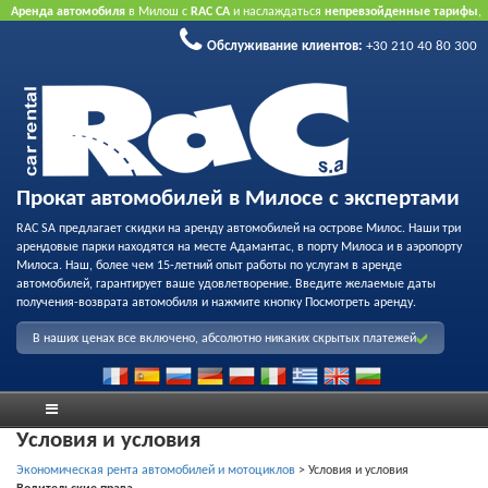
Аренда автомобиля
в Милош с
RAC CA
и наслаждаться
непревзойденные тарифы
,
вежливое обслуживание
и
флот качества проката
.
Забронировать через Интернет
Обслуживание клиентов:
+30 210 40 80 300
принять преимущество нашего Интернет предлагает.
Не нужна кредитная карта.
Прокат автомобилей в Милосе с экспертами
RAC SA предлагает скидки на аренду автомобилей на острове Милос. Наши три
арендовые парки находятся на месте Адамантас, в порту Милоса и в аэропорту
Милоса. Наш, более чем 15-летний опыт работы по услугам в аренде
автомобилей, гарантирует ваше удовлетворение. Введите желаемые даты
получения-возврата автомобиля и нажмите кнопку Посмотреть аренду.
В наших ценах все включено, абсолютно никаких скрытых платежей
Условия и условия
Экономическая рента автомобилей и мотоциклов
>
Условия и условия