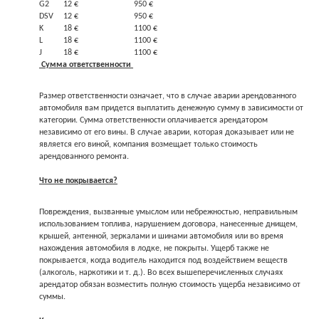
G2
12 €
950 €
DSV
12 €
950 €
K
18 €
1100 €
L
18 €
1100 €
J
18 €
1100 €
Сумма ответственности
Размер ответственности означает, что в случае аварии арендованного
автомобиля вам придется выплатить денежную сумму в зависимости от
категории. Сумма ответственности оплачивается арендатором
независимо от его вины. В случае аварии, которая доказывает или не
является его виной, компания возмещает только стоимость
арендованного ремонта.
Что не покрывается?
Повреждения, вызванные умыслом или небрежностью, неправильным
использованием топлива, нарушением договора, нанесенные днищем,
крышей, антенной, зеркалами и шинами автомобиля или во время
нахождения автомобиля в лодке, не покрыты. Ущерб также не
покрывается, когда водитель находится под воздействием веществ
(алкоголь, наркотики и т. д.). Во всех вышеперечисленных случаях
арендатор обязан возместить полную стоимость ущерба независимо от
суммы.