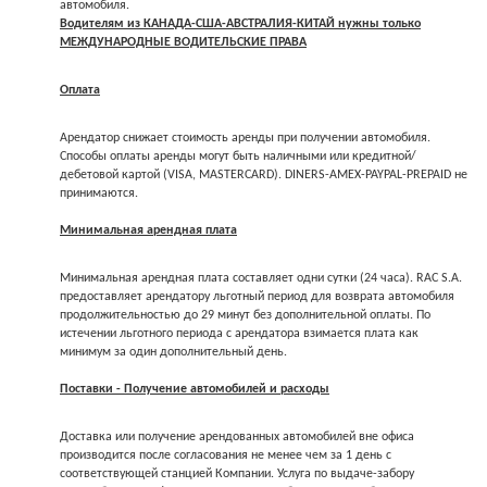
автомобиля.
Водителям из КАНАДА-США-АВСТРАЛИЯ-КИТАЙ нужны только
МЕЖДУНАРОДНЫЕ ВОДИТЕЛЬСКИЕ ПРАВА
Оплата
Арендатор снижает стоимость аренды при получении автомобиля.
Способы оплаты аренды могут быть наличными или кредитной/
дебетовой картой (VISA, MASTERCARD). DINERS-AMEX-PAYPAL-PREPAID не
принимаются.
Минимальная арендная плата
Минимальная арендная плата составляет одни сутки (24 часа). RAC S.A.
предоставляет арендатору льготный период для возврата автомобиля
продолжительностью до 29 минут без дополнительной оплаты. По
истечении льготного периода с арендатора взимается плата как
минимум за один дополнительный день.
Поставки - Получение автомобилей и расходы
Доставка или получение арендованных автомобилей вне офиса
производится после согласования не менее чем за 1 день с
соответствующей станцией Компании. Услуга по выдаче-забору