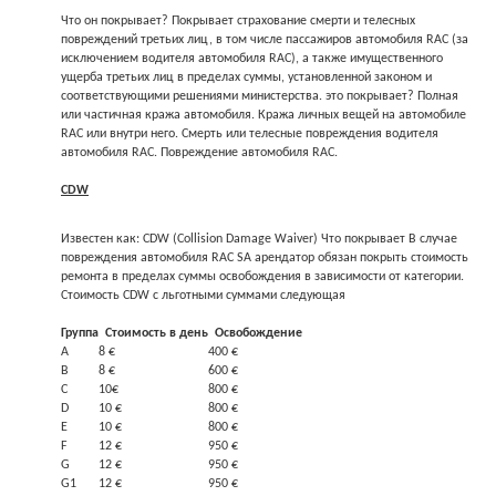
Что он покрывает? Покрывает страхование смерти и телесных
повреждений третьих лиц, в том числе пассажиров автомобиля RAC (за
исключением водителя автомобиля RAC), а также имущественного
ущерба третьих лиц в пределах суммы, установленной законом и
соответствующими решениями министерства. это покрывает? Полная
или частичная кража автомобиля. Кража личных вещей на автомобиле
RAC или внутри него. Смерть или телесные повреждения водителя
автомобиля RAC. Повреждение автомобиля RAC.
CDW
Известен как: CDW (Collision Damage Waiver) Что покрывает В случае
повреждения автомобиля RAC SA арендатор обязан покрыть стоимость
ремонта в пределах суммы освобождения в зависимости от категории.
Стоимость CDW с льготными суммами следующая
Группа
Стоимость в день
Освобождение
A
8 €
400 €
B
8 €
600 €
C
10€
800 €
D
10 €
800 €
E
10 €
800 €
F
12 €
950 €
G
12 €
950 €
G1
12 €
950 €