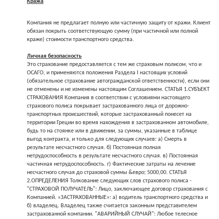
Кража
Компания не предлагает полную или частичную защиту от кражи. Клиент
обязан покрыть соответствующую сумму (при частичной или полной
краже) стоимости транспортного средства.
Личная безопасность
Это страхование предоставляется с тем же страховым полисом, что и
ОСАГО, и применяются положения Раздела I настоящих условий
(обязательное страхование автогражданской ответственности), если они
не отменены и не изменены настоящим Соглашением. СТАТЬЯ 1.СУБЪЕКТ
СТРАХОВАНИЯ Компания в соответствии с условиями настоящего
страхового полиса покрывает застрахованного лица от дорожно-
транспортных происшествий, которые застрахованный понесет на
территории Греции во время нахождения в застрахованном автомобиле,
будь то на стоянке или в движении, за суммы, указанные в таблице
выгод контракта, и только для следующих случаев: а) Смерть в
результате несчастного случая. б) Постоянная полная
нетрудоспособность в результате несчастного случая. в) Постоянная
частичная нетрудоспособность. г) Фактические затраты на лечение
несчастного случая до страховой суммы &евро; 5000,00. СТАТЬЯ
2.ОПРЕДЕЛЕНИЯ Толкование следующих слов страхового полиса -
"СТРАХОВОЙ ПОЛУЧАТЕЛЬ": Лицо, заключающее договор страхования с
Компанией. «ЗАСТРАХОВАННЫЕ»: а) водитель транспортного средства и
б) владелец. Владелец также считается законным представителем
застрахованной компании. "АВАРИЙНЫЙ СЛУЧАЙ": Любое телесное