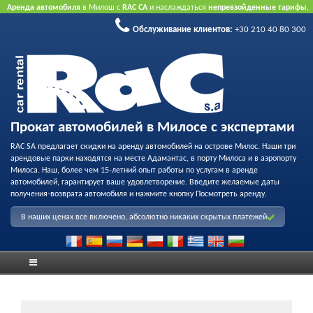
Аренда автомобиля
в Милош с
RAC CA
и наслаждаться
непревзойденные тарифы
,
вежливое обслуживание
и
флот качества проката
.
Забронировать через Интернет
Обслуживание клиентов:
+30 210 40 80 300
принять преимущество нашего Интернет предлагает.
Не нужна кредитная карта.
Прокат автомобилей в Милосе с экспертами
RAC SA предлагает скидки на аренду автомобилей на острове Милос. Наши три
арендовые парки находятся на месте Адамантас, в порту Милоса и в аэропорту
Милоса. Наш, более чем 15-летний опыт работы по услугам в аренде
автомобилей, гарантирует ваше удовлетворение. Введите желаемые даты
получения-возврата автомобиля и нажмите кнопку Посмотреть аренду.
В наших ценах все включено, абсолютно никаких скрытых платежей