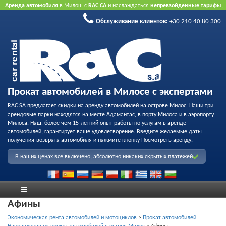
Аренда автомобиля
в Милош с
RAC CA
и наслаждаться
непревзойденные тарифы
,
вежливое обслуживание
и
флот качества проката
.
Забронировать через Интернет
Обслуживание клиентов:
+30 210 40 80 300
принять преимущество нашего Интернет предлагает.
Не нужна кредитная карта.
Прокат автомобилей в Милосе с экспертами
RAC SA предлагает скидки на аренду автомобилей на острове Милос. Наши три
арендовые парки находятся на месте Адамантас, в порту Милоса и в аэропорту
Милоса. Наш, более чем 15-летний опыт работы по услугам в аренде
автомобилей, гарантирует ваше удовлетворение. Введите желаемые даты
получения-возврата автомобиля и нажмите кнопку Посмотреть аренду.
В наших ценах все включено, абсолютно никаких скрытых платежей
Афины
Экономическая рента автомобилей и мотоциклов
>
Прокат автомобилей