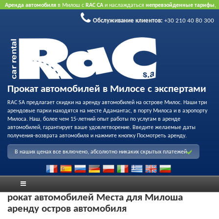
Аренда автомобиля
в Милош с
RAC CA
и наслаждаться
непревзойденные тарифы
,
вежливое обслуживание
и
флот качества проката
.
Забронировать через Интернет
Обслуживание клиентов:
+30 210 40 80 300
принять преимущество нашего Интернет предлагает.
Не нужна кредитная карта.
Прокат автомобилей в Милосе с экспертами
RAC SA предлагает скидки на аренду автомобилей на острове Милос. Наши три
арендовые парки находятся на месте Адамантас, в порту Милоса и в аэропорту
Милоса. Наш, более чем 15-летний опыт работы по услугам в аренде
автомобилей, гарантирует ваше удовлетворение. Введите желаемые даты
получения-возврата автомобиля и нажмите кнопку Посмотреть аренду.
В наших ценах все включено, абсолютно никаких скрытых платежей
рокат автомобилей Места для Милоша
аренду остров автомобиля