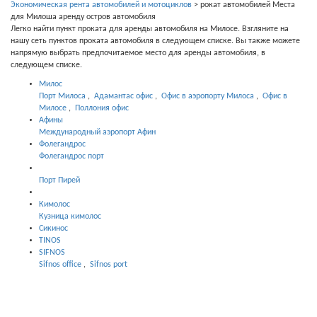
Экономическая рента автомобилей и мотоциклов
>
рокат автомобилей Места
для Милоша аренду остров автомобиля
Легко найти пункт проката для аренды автомобиля на Милосе. Взгляните на
нашу сеть пунктов проката автомобиля в следующем списке. Вы также можете
напрямую выбрать предпочитаемое место для аренды автомобиля, в
следующем списке.
Милос
Порт Милоса
,
Адамантас офис
,
Офис в аэропорту Милоса
,
Офис в
Милосе
,
Поллония офис
Афины
Международный аэропорт Афин
Фолегандрос
Фолегандрос порт
Порт Пирей
Кимолос
Кузница кимолос
Сикинос
TINOS
SIFNOS
Sifnos office
,
Sifnos port