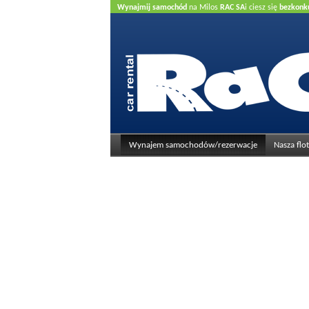
Wynajmij samochód
na Milos
RAC SA
i ciesz się
bezkonk
kredytowa
.
Wynajem samochodów/rezerwacje
Nasza flo