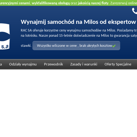
urencyjnymi cenami
,
wykfalifikowaną obsługą
oraz
jakością naszej floty
. Zarezerwuj onlin
Wynajmij samochód na Milos od ekspertow
RAC SA oferuje korzystne ceny wynajmu samochodów na Milos. Posiadamy trzy
na lotnisku. Nasze ponad 15-letnie doświadczenie na Milos to gwarancja satys
stawki.
Wszystko wliczone w cene , brak ukrytych kosztow
ta
Odziały wynajmu
Przewodnik
Zasady i warunki
Oferty Specjalne