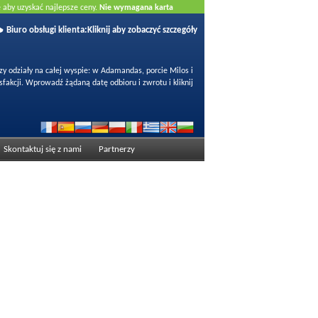
e aby uzyskać najlepsze ceny.
Nie wymagana karta
Biuro obsługi klienta:
Kliknij aby zobaczyć szczegóły
 odziały na całej wyspie: w Adamandas, porcie Milos i
fakcji. Wprowadź żądaną datę odbioru i zwrotu i kliknij
Skontaktuj się z nami
Partnerzy