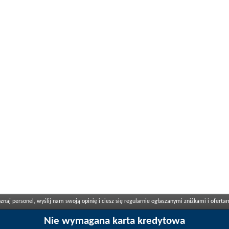
naj personel, wyślij nam swoją opinię i ciesz się regularnie ogłaszanymi zniżkami i oferta
Nie wymagana karta kredytowa