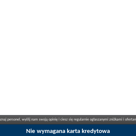
naj personel, wyślij nam swoją opinię i ciesz się regularnie ogłaszanymi zniżkami i oferta
Nie wymagana karta kredytowa