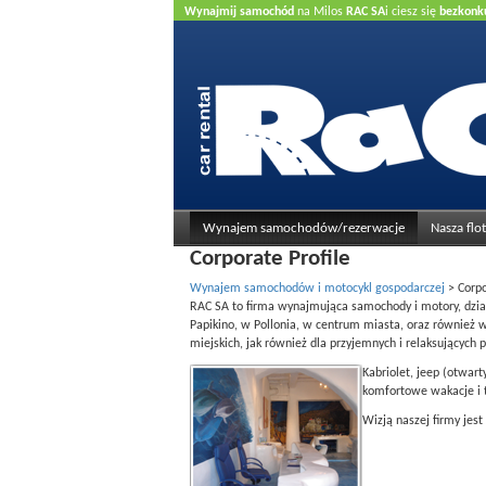
Wynajmij samochód
na Milos
RAC SA
i ciesz się
bezkonk
kredytowa
.
Wynajem samochodów/rezerwacje
Nasza flo
Corporate Profile
Wynajem samochodów i motocykl gospodarczej
>
Corpo
RAC SA to firma wynajmująca samochody i motory, dzia
Papikino, w Pollonia, w centrum miasta, oraz również
miejskich, jak również dla przyjemnych i relaksujących 
Kabriolet, jeep (otwar
komfortowe wakacje i t
Wizją naszej firmy jes