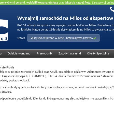
urencyjnymi cenami
,
wykfalifikowaną obsługą
oraz
jakością naszej floty
. Zarezerwuj onlin
Wynajmij samochód na Milos od ekspertow
RAC SA oferuje korzystne ceny wynajmu samochodów na Milos. Posiadamy trzy
na lotnisku. Nasze ponad 15-letnie doświadczenie na Milos to gwarancja satys
stawki.
Wszystko wliczone w cene , brak ukrytych kosztow
ta
Odziały wynajmu
Przewodnik
Zasady i warunki
Oferty Specjalne
rate Profile
łająca w rejonie zachodnich Cyklad oraz Attyki, posiadająca odziały w Adamantas (wyspa 
 w Karavostasi(wyspa FOLEGANDROS). RAC SA działa również w Pireusie oraz na Salaminie
podróży podczas wakacji.
ty), samochody, quady, motory, skutery oraz motory krosowe, w pełni zaufane i posiadające
ransport.
t odpowiednie podejście do Klienta, do którego odnosimy się z należytym mu szacunkiem i 