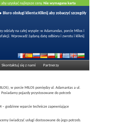
e aby uzyskać najlepsze ceny.
Nie wymagana karta
Biuro obsługi klienta:
Kliknij aby zobaczyć szczegóły
 odziały na całej wyspie: w Adamandas, porcie Milos i
fakcji. Wprowadź żądaną datę odbioru i zwrotu i kliknij
Skontaktuj się z nami
Partnerzy
MILOS), w porcie MILOS pomiędzy ul. Adamantas a ul.
. Posiadamy pojazdy przystosowane do potrzeb
 24 – godzinne wparcie technicze zapewniające
chcemy świadczyć usługi dostosowane do jego potrzeb.