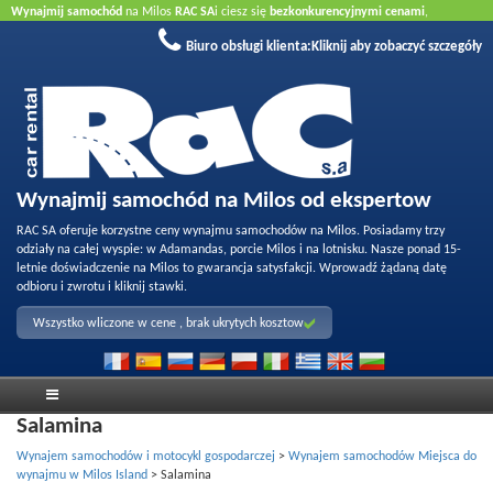
Wynajmij samochód
na Milos
RAC SA
i ciesz się
bezkonkurencyjnymi cenami
,
wykfalifikowaną obsługą
oraz
jakością naszej floty
. Zarezerwuj online aby uzyskać
Biuro obsługi klienta:
Kliknij aby zobaczyć szczegóły
najlepsze ceny.
Nie wymagana karta kredytowa
.
Wynajmij samochód na Milos od ekspertow
RAC SA oferuje korzystne ceny wynajmu samochodów na Milos. Posiadamy trzy
odziały na całej wyspie: w Adamandas, porcie Milos i na lotnisku. Nasze ponad 15-
letnie doświadczenie na Milos to gwarancja satysfakcji. Wprowadź żądaną datę
odbioru i zwrotu i kliknij stawki.
Wszystko wliczone w cene , brak ukrytych kosztow
Salamina
Wynajem samochodów i motocykl gospodarczej
>
Wynajem samochodów Miejsca do
wynajmu w Milos Island
>
Salamina