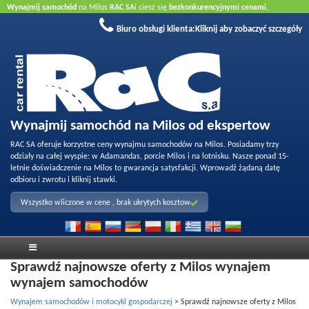
Wynajmij samochód
na Milos
RAC SA
i ciesz się
bezkonkurencyjnymi cenami
,
wykfalifikowaną obsługą
oraz
jakością naszej floty
. Zarezerwuj online aby uzyskać
Biuro obsługi klienta:
Kliknij aby zobaczyć szczegóły
najlepsze ceny.
Nie wymagana karta kredytowa
.
Wynajmij samochód na Milos od ekspertow
RAC SA oferuje korzystne ceny wynajmu samochodów na Milos. Posiadamy trzy
odziały na całej wyspie: w Adamandas, porcie Milos i na lotnisku. Nasze ponad 15-
letnie doświadczenie na Milos to gwarancja satysfakcji. Wprowadź żądaną datę
odbioru i zwrotu i kliknij stawki.
Wszystko wliczone w cene , brak ukrytych kosztow
Sprawdź najnowsze oferty z Milos wynajem
wynajem samochodów
Wynajem samochodów i motocykl gospodarczej
>
Sprawdź najnowsze oferty z Milos