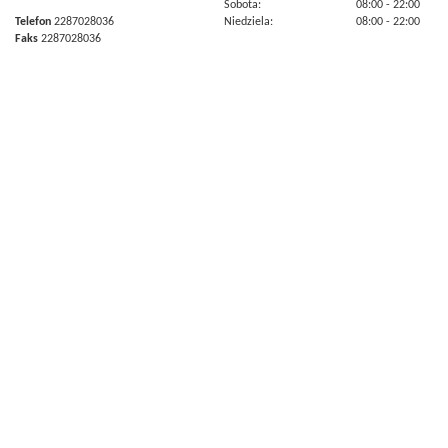
Sobota:
08:00
- 22:00
Telefon
2287028036
Niedziela:
08:00
- 22:00
Faks
2287028036