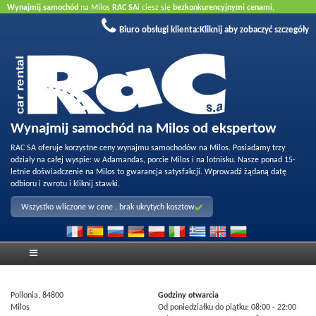
Wynajmij samochód
na Milos
RAC SA
i ciesz się
bezkonkurencyjnymi cenami
,
wykfalifikowaną obsługą
oraz
jakością naszej floty
. Zarezerwuj online aby uzyskać
Biuro obsługi klienta:
Kliknij aby zobaczyć szczegóły
najlepsze ceny.
Nie wymagana karta kredytowa
.
Wynajmij samochód na Milos od ekspertow
RAC SA oferuje korzystne ceny wynajmu samochodów na Milos. Posiadamy trzy
odziały na całej wyspie: w Adamandas, porcie Milos i na lotnisku. Nasze ponad 15-
letnie doświadczenie na Milos to gwarancja satysfakcji. Wprowadź żądaną datę
odbioru i zwrotu i kliknij stawki.
Wszystko wliczone w cene , brak ukrytych kosztow
Pollonia, 84800
Godziny otwarcia
Milos
Od poniedziałku do piątku:
08:00
- 22:00