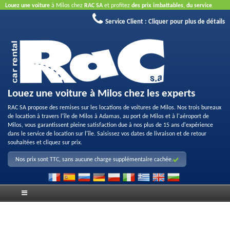
Louez une voiture
à Milos chez
RAC SA
et profitez
des prix imbattables
,
du service
aimable
et
de la bonne qualité des véhicules loués
.
Réservez en ligne
pour profiter des
Service Client :
Cliquer pour plus de détails
offres proposées sur Internet.
La carte de crédit n'est pas nécessaire.
Louez une voiture à Milos chez les experts
RAC SA propose des remises sur les locations de voitures de Milos. Nos trois bureaux
de location à travers l'île de Milos à Adamas, au port de Milos et à l'aéroport de
Milos, vous garantissent pleine satisfaction due à nos plus de 15 ans d'expérience
dans le service de location sur l'île. Saisissez vos dates de livraison et de retour
souhaitées et cliquez sur prix.
Nos prix sont TTC, sans aucune charge supplémentaire cachée.