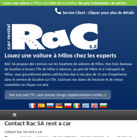
Louez une voiture
à Milos chez
RAC SA
et profitez
des prix imbattables
,
du service
aimable
et
de la bonne qualité des véhicules loués
.
Réservez en ligne
pour profiter des
Service Client :
Cliquer pour plus de détails
offres proposées sur Internet.
La carte de crédit n'est pas nécessaire.
Louez une voiture à Milos chez les experts
RAC SA propose des remises sur les locations de voitures de Milos. Nos trois bureaux
de location à travers l'île de Milos à Adamas, au port de Milos et à l'aéroport de
Milos, vous garantissent pleine satisfaction due à nos plus de 15 ans d'expérience
dans le service de location sur l'île. Saisissez vos dates de livraison et de retour
souhaitées et cliquez sur prix.
Nos prix sont TTC, sans aucune charge supplémentaire cachée.
Contact Rac SA rent a car
Contact Rac SA rent a car