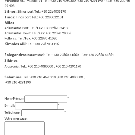
Piraeus
: Akti Miaouli 91 Τel.: +30 210 4080300 ,+30 210 4291190 - Fax: +30 210 46
29 403
Sifnos
: Sifnos port Τel.: +30 2284035170
Tinos
: Tinos port Τel.: +30 2283022101
Milos
Adamantas Port: Τel./Fax: +30 22870 24150
Adamantas Town: Τel./Fax: +30 22870 28036
Pollonia: Τel./Fax: +30 22870 41020
Kimolos
Aliki: Τel.:+30 2287051116
Folegandros
Karavostasi: Τel.: +30 22860 41660 - Fax: +30 22860 41661
Sikinos
Alopronia: Τel.: +30 210 4080300 , +30 210 4291190
Salamina
: Τel.: +30 210 4670210 ,+30 210 4080300 ,
+30 210 4291190
Nom-Prénom
*
E-mail:
*
Téléphone :
*
Votre message :