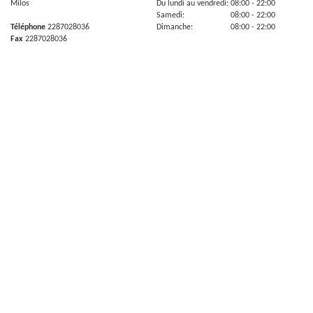
Milos
Du lundi au vendredi:
08:00
- 22:00
Samedi:
08:00
- 22:00
Téléphone
2287028036
Dimanche:
08:00
- 22:00
Fax
2287028036