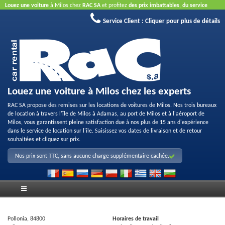
Louez une voiture
à Milos chez
RAC SA
et profitez
des prix imbattables
,
du service
aimable
et
de la bonne qualité des véhicules loués
.
Réservez en ligne
pour profiter des
Service Client :
Cliquer pour plus de détails
offres proposées sur Internet.
La carte de crédit n'est pas nécessaire.
Louez une voiture à Milos chez les experts
RAC SA propose des remises sur les locations de voitures de Milos. Nos trois bureaux
de location à travers l'île de Milos à Adamas, au port de Milos et à l'aéroport de
Milos, vous garantissent pleine satisfaction due à nos plus de 15 ans d'expérience
dans le service de location sur l'île. Saisissez vos dates de livraison et de retour
souhaitées et cliquez sur prix.
Nos prix sont TTC, sans aucune charge supplémentaire cachée.
Pollonia, 84800
Horaires de travail