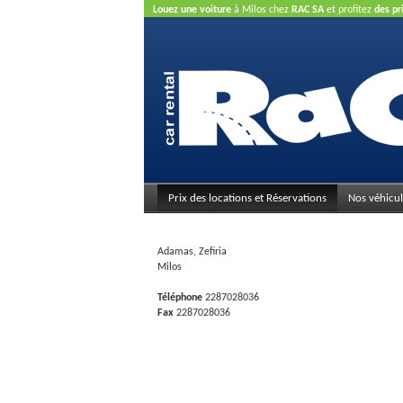
Louez une voiture
à Milos chez
RAC SA
et profitez
des pr
carte de crédit n'est pas nécessaire.
Prix des locations et Réservations
Nos véhicul
Adamas, Zefiria
Milos
Téléphone
2287028036
Fax
2287028036