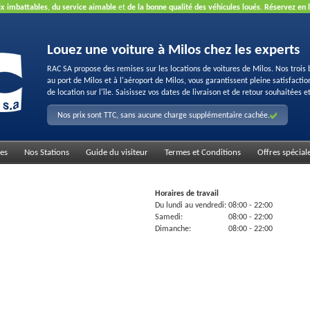
ix imbattables
,
du service aimable
et
de la bonne qualité des véhicules loués
.
Réservez en 
Louez une voiture à Milos chez les experts
RAC SA propose des remises sur les locations de voitures de Milos. Nos trois 
au port de Milos et à l'aéroport de Milos, vous garantissent pleine satisfacti
de location sur l'île. Saisissez vos dates de livraison et de retour souhaitées et
Nos prix sont TTC, sans aucune charge supplémentaire cachée.
es
Nos Stations
Guide du visiteur
Termes et Conditions
Offres spécial
Horaires de travail
Du lundi au vendredi:
08:00
- 22:00
Samedi:
08:00
- 22:00
Dimanche:
08:00
- 22:00