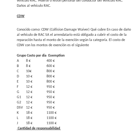
vehículo RAC. Muerte o lesión personal del conductor del vehículo RAC.
Daños al vehículo RAC.
CDW
Conocido como: CDW (Collision Damage Waiver) Qué cubre En caso de daño
al vehículo de RAC SA el arrendatario está obligado a cubrir el costo de la
reparación hasta el monto de la exención según la categoría. El costo de
CDW con los montos de exención es el siguiente
Grupo
Costo por día
Exemption
A
8 €
400 €
B
8 €
600 €
C
10€
800 €
D
10 €
800 €
E
10 €
800 €
F
12 €
950 €
G
12 €
950 €
G1
12 €
950 €
G2
12 €
950 €
DSV
12 €
950 €
K
18 €
1100 €
L
18 €
1100 €
J
18 €
1100 €
Cantidad de responsabilidad