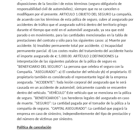
disposiciones de la Sección I de estos términos (seguro obligatorio de
responsabilidad civil de automóviles), siempre que no se cancelen o
modifiquen por el presente. ARTICULO 1.OBJETO DEL SEGURO La compañía,
de acuerdo con los términos de esta póliza de seguro, cubre al asegurado por
accidentes de tráfico que el asegurado sufrirá dentro del territorio griego
durante el tiempo que esté en el automóvil asegurado, ya sea que esté
parado o en movimiento, para las cantidades mencionadas en la tabla de
prestaciones del contrato y sólo para los siguientes casos: a) Muerte por
accidente. b) Invalidez permanente total por accidente. c) Incapacidad
permanente parcial. d) Los costes reales del tratamiento del accidente hasta
el importe asegurado de €; 5,000.00. ARTÍCULO 2.DEFINICIONES La
interpretación de las siguientes palabras de la póliza de seguro es
"BENEFICIARIO DEL SEGURO": La persona que celebra el seguro con la
Compañía. "ASEGURADO": a) El conductor del vehículo yb) el propietario. El
propietario también es considerado el representante legal de la empresa
asegurada. "ACCIDENTE": Toda lesión corporal del asegurado que le será
causada en un accidente de automóvil, únicamente cuando se encuentre
dentro del vehículo. "VEHÍCULO":Este vehículo que se menciona en la póliza
de seguro. "BENEFICIARIOS": Los herederos legales del asegurado en caso
de muerte. "SEGURO": La cantidad pagada por el tomador de la póliza a la
compañía de seguros. “CAPITAL ASEGURADO”: La cantidad que pagará la
empresa en caso de siniestro, independientemente del tipo de prestación y
del número de víctimas por siniestro.
Política de cancelación