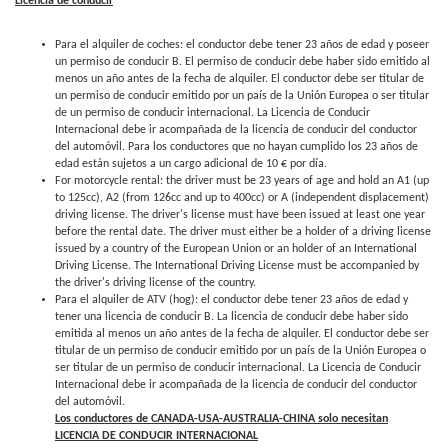
Licencia de conducir
Para el alquiler de coches: el conductor debe tener 23 años de edad y poseer
un permiso de conducir B. El permiso de conducir debe haber sido emitido al
menos un año antes de la fecha de alquiler. El conductor debe ser titular de
un permiso de conducir emitido por un país de la Unión Europea o ser titular
de un permiso de conducir internacional. La Licencia de Conducir
Internacional debe ir acompañada de la licencia de conducir del conductor
del automóvil. Para los conductores que no hayan cumplido los 23 años de
edad están sujetos a un cargo adicional de 10 € por día.
For motorcycle rental: the driver must be 23 years of age and hold an A1 (up
to 125cc), A2 (from 126cc and up to 400cc) or A (independent displacement)
driving license. The driver's license must have been issued at least one year
before the rental date. The driver must either be a holder of a driving license
issued by a country of the European Union or an holder of an International
Driving License. The International Driving License must be accompanied by
the driver's driving license of the country.
Para el alquiler de ATV (hog): el conductor debe tener 23 años de edad y
tener una licencia de conducir B. La licencia de conducir debe haber sido
emitida al menos un año antes de la fecha de alquiler. El conductor debe ser
titular de un permiso de conducir emitido por un país de la Unión Europea o
ser titular de un permiso de conducir internacional. La Licencia de Conducir
Internacional debe ir acompañada de la licencia de conducir del conductor
del automóvil.
Los conductores de CANADA-USA-AUSTRALIA-CHINA solo necesitan
LICENCIA DE CONDUCIR INTERNACIONAL