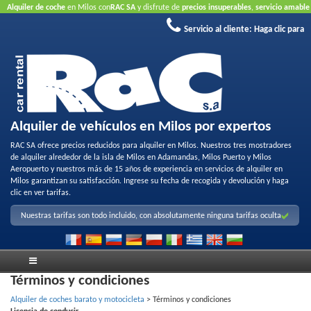
Alquiler de coche
en Milos con
RAC SA
y disfrute de
precios insuperables
,
servicio amable
y
flota de alquiler de calidad
.
Reserve en línea
para aprovechar nuestras ofertas de
Servicio al cliente:
Haga clic para
Internet..
No requiere tarjeta de crédito
Alquiler de vehículos en Milos por expertos
RAC SA ofrece precios reducidos para alquiler en Milos. Nuestros tres mostradores
de alquiler alrededor de la isla de Milos en Adamandas, Milos Puerto y Milos
Aeropuerto y nuestros más de 15 años de experiencia en servicios de alquiler en
Milos garantizan su satisfacción. Ingrese su fecha de recogida y devolución y haga
clic en ver tarifas.
Nuestras tarifas son todo incluido, con absolutamente ninguna tarifas oculta
Términos y condiciones
Alquiler de coches barato y motocicleta
>
Términos y condiciones