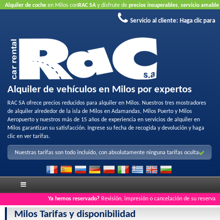
Alquiler de coche
en Milos con
RAC SA
y disfrute de
precios insuperables
,
servicio amable
y
flota de alquiler de calidad
.
Reserve en línea
para aprovechar nuestras ofertas de
Servicio al cliente:
Haga clic para
Internet..
No requiere tarjeta de crédito
Alquiler de vehículos en Milos por expertos
RAC SA ofrece precios reducidos para alquiler en Milos. Nuestros tres mostradores
de alquiler alrededor de la isla de Milos en Adamandas, Milos Puerto y Milos
Aeropuerto y nuestros más de 15 años de experiencia en servicios de alquiler en
Milos garantizan su satisfacción. Ingrese su fecha de recogida y devolución y haga
clic en ver tarifas.
Nuestras tarifas son todo incluido, con absolutamente ninguna tarifas oculta
Ya hemos reservado?
Revisión, impresión o cancelación de su reserva
Milos Tarifas y disponibilidad