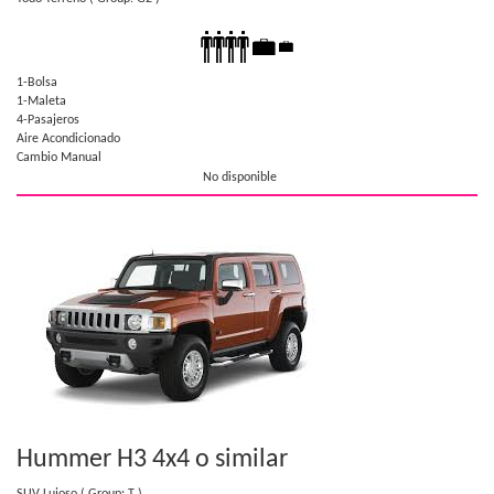
1-Bolsa
1-Maleta
4-Pasajeros
Aire Acondicionado
Cambio Manual
No disponible
Hummer H3 4x4
o similar
SUV Lujoso
( Group: T )