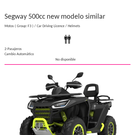
Segway 500cc new model
o similar
Motos
( Group: F3 )
/ Car Driving Licence
/ Helmets
2-Pasajeros
Cambio Automático
No disponible