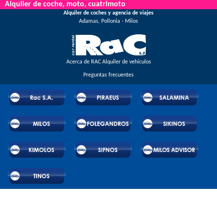
sus comentarios y disfrute de grandes descuentos y ofertas que se anuncian con
Alquiler de coche, moto, cuatrimoto
Alquiler de coches y agencia de viajes
regularidad.
Adamas, Pollonia - Milos
Acerca de RAC Alquiler de vehículos
Preguntas frecuentes
© 2026 RAC SA. All rights reserved.
Powered by Wheels Car Rental System