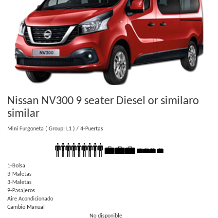
Nissan NV300 9 seater Diesel or similar
o
similar
Mini Furgoneta
( Group: L1 )
/ 4-Puertas
1-Bolsa
3-Maletas
3-Maletas
9-Pasajeros
Aire Acondicionado
Cambio Manual
No disponible