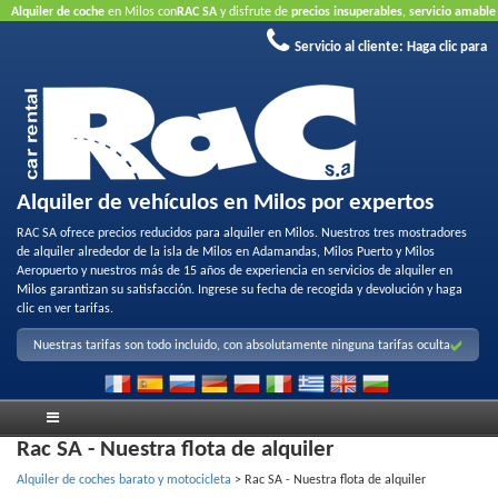
Alquiler de coche
en Milos con
RAC SA
y disfrute de
precios insuperables
,
servicio amable
y
flota de alquiler de calidad
.
Reserve en línea
para aprovechar nuestras ofertas de
Servicio al cliente:
Haga clic para
Internet..
No requiere tarjeta de crédito
Alquiler de vehículos en Milos por expertos
RAC SA ofrece precios reducidos para alquiler en Milos. Nuestros tres mostradores
de alquiler alrededor de la isla de Milos en Adamandas, Milos Puerto y Milos
Aeropuerto y nuestros más de 15 años de experiencia en servicios de alquiler en
Milos garantizan su satisfacción. Ingrese su fecha de recogida y devolución y haga
clic en ver tarifas.
Nuestras tarifas son todo incluido, con absolutamente ninguna tarifas oculta
Rac SA - Nuestra flota de alquiler
Alquiler de coches barato y motocicleta
>
Rac SA - Nuestra flota de alquiler