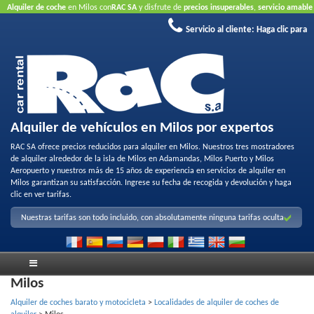
Alquiler de coche
en Milos con
RAC SA
y disfrute de
precios insuperables
,
servicio amable
y
flota de alquiler de calidad
.
Reserve en línea
para aprovechar nuestras ofertas de
Servicio al cliente:
Haga clic para
Internet..
No requiere tarjeta de crédito
Alquiler de vehículos en Milos por expertos
RAC SA ofrece precios reducidos para alquiler en Milos. Nuestros tres mostradores
de alquiler alrededor de la isla de Milos en Adamandas, Milos Puerto y Milos
Aeropuerto y nuestros más de 15 años de experiencia en servicios de alquiler en
Milos garantizan su satisfacción. Ingrese su fecha de recogida y devolución y haga
clic en ver tarifas.
Nuestras tarifas son todo incluido, con absolutamente ninguna tarifas oculta
Milos
Alquiler de coches barato y motocicleta
>
Localidades de alquiler de coches de