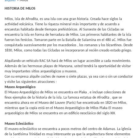
alquiler
>
Milos
HISTORIA DE MILOS
Milos, isla de Afrodita, es una isla con una gran historia. Creada hace siglos la
actividad volcánica. Tiene la riqueza mineral más importante y de acuerdo a
encuestas habitada desde tiempos prehistóricos. Al Suroeste de las Cícladas se
encuentra la isla en forma de herradura de Milos. Los primeros habitantes de la isla
fueron los fenicios. Tomaron parte en la Batalla de Salamina en el 480 aC. Milos fue
conquistada sucesivamente por los macedonios , los romanos y los bizantinos. Desde
1830, Milos, como todas las Cícladas se incorporaron al recién creado estado griego.
Alquilando un vehículo RAC SA hará de Milos un lugar accesible a cada movimiento.
Además de las hermosas playas de Manzana, usted tendrá la oportunidad de visitar
muy importantes sitios arqueológicos y museos.
Con su empresa alquile coches de nueve o siete plazas, ya sea con o sin un conductor
y visite las siguientes atracciones :
Museo Arqueológico
El Museo Arqueológico de Milos se encuentra en Plaka , e incluye colecciones de
finos ejemplos de la historia de la isla. La famosa estatua de Afrodita , que se
encuentra ahora en el Museo del Louvre (París) fue encontrada en 1820 en Milos,
mientras que la copia está en el Museo Arqueológico de Milos Plaka El museo
arqueológico de Milos se encuentra en un edificio neoclásico del siglo XIX.
Museo Eclesiástico
El museo eclesiástico se encuentra a pocos metros del centro de Adamas. La iglesia
de la Santísima Trinidad es muy interesante ya que la arquitectura tiene elementos