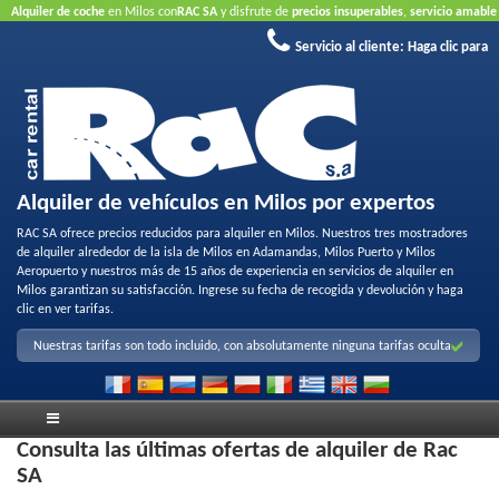
Alquiler de coche
en Milos con
RAC SA
y disfrute de
precios insuperables
,
servicio amable
y
flota de alquiler de calidad
.
Reserve en línea
para aprovechar nuestras ofertas de
Servicio al cliente:
Haga clic para
Internet..
No requiere tarjeta de crédito
Alquiler de vehículos en Milos por expertos
RAC SA ofrece precios reducidos para alquiler en Milos. Nuestros tres mostradores
de alquiler alrededor de la isla de Milos en Adamandas, Milos Puerto y Milos
Aeropuerto y nuestros más de 15 años de experiencia en servicios de alquiler en
Milos garantizan su satisfacción. Ingrese su fecha de recogida y devolución y haga
clic en ver tarifas.
Nuestras tarifas son todo incluido, con absolutamente ninguna tarifas oculta
Consulta las últimas ofertas de alquiler de Rac
SA