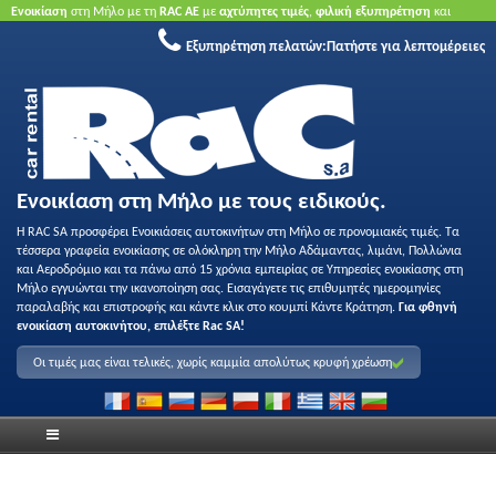
Ενοικίαση
στη Μήλο με τη
RAC ΑΕ
με
αχτύπητες τιμές
,
φιλική εξυπηρέτηση
και
ποιότητα
.
Κάντε κράτηση τώρα
για να επωφεληθείτε από τις προσφορές μας.
Χωρίς
Εξυπηρέτηση πελατών:
Πατήστε για λεπτομέρειες
πιστωτική κάρτα.
Ενοικίαση στη Μήλο με τους ειδικούς.
Η RAC SA προσφέρει Ενοικιάσεις αυτοκινήτων στη Μήλο σε προνομιακές τιμές. Τα
τέσσερα γραφεία ενοικίασης σε ολόκληρη την Μήλο Αδάμαντας, λιμάνι, Πολλώνια
και Αεροδρόμιο και τα πάνω από 15 χρόνια εμπειρίας σε Υπηρεσίες ενοικίασης στη
Μήλο εγγυώνται την ικανοποίηση σας. Εισαγάγετε τις επιθυμητές ημερομηνίες
παραλαβής και επιστροφής και κάντε κλικ στο κουμπί Κάντε Κράτηση.
Για φθηνή
ενοικίαση αυτοκινήτου, επιλέξτε Rac SA!
Οι τιμές μας είναι τελικές, χωρίς καμμία απολύτως κρυφή χρέωση