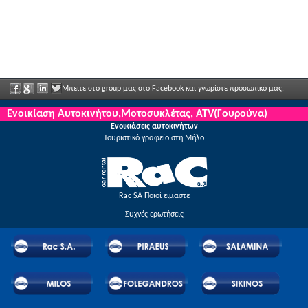
Μπείτε στο group μας στο Facebook και γνωρίστε προσωπικό μας,
πείτα μας τις απόψεις σας και απολαύστε μεγάλες εκπτώσεις και προσφορές που
Ενοικίαση Αυτοκινήτου,Μοτοσυκλέτας, ATV(Γουρούνα)
Ενοικιάσεις αυτοκινήτων
ανακοινώνονται τακτικά.
Τουριστικό γραφείο στη Μήλο
Rac SA Ποιοί είμαστε
Συχνές ερωτήσεις