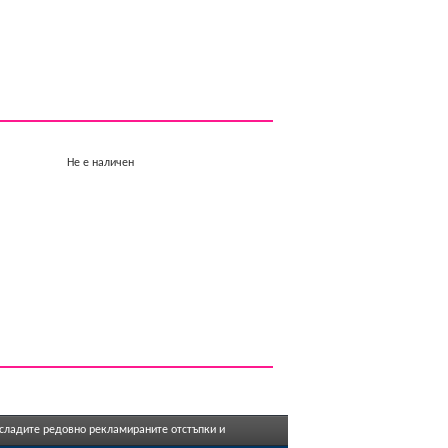
Не е наличен
асладите редовно рекламираните отстъпки и