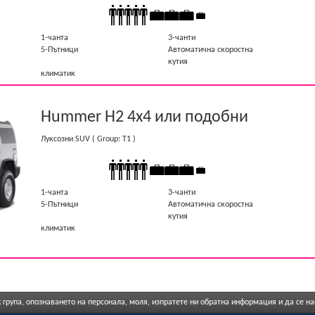
1-чанта
3-чанти
5-Пътници
Автоматична скоростна
кутия
климатик
Hummer H2 4x4
или подобни
Луксозни SUV
( Group: T1 )
1-чанта
3-чанти
5-Пътници
Автоматична скоростна
кутия
климатик
 група, опознаването на персонала, моля, изпратете ни обратна информация и да се н