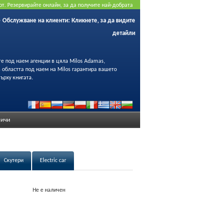
от. Резервирайте онлайн, за да получите най-добрата
Обслужване на клиенти:
Кликнете, за да видите
детайли
те под наем агенции в цяла Milos Adamas,
 в областта под наем на Milos гарантира вашето
ърху книгата.
ичи
Скутери
Electric car
Не е наличен