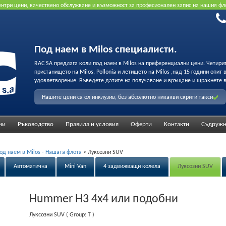
рентри цени, качествено обслужване и възможност за професионален запис на нашия фл
Под наем в Milos специалисти.
RAC SA предлага коли под наем в Milos на преференциални цени. Четири
пристанището на Milos, Pollonia и летището на Milos ,над 15 години опит
удовлетворение. Въведете датите на получаване и връщане и щракнете в
Нашите цени са ол инклузив, без абсолютно никакви скрити такси
ии
Ръководство
Правила и условия
Оферти
Κонтакти
Съдружн
од наем в Milos - Нашата флота
>
Луксозни SUV
Автоматична
Mini Van
4 задвижващи колела
Луксозни SUV
Hummer H3 4x4
или подобни
Луксозни SUV
( Group: T )