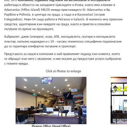
RAC SA е
компания, отдаване под наем на автомобили и мотоциклети
работещи в областта на западните Цикладите и Атика, която има клонове в
Adamantas (Milos Island) MILOS между пристанището St. Adamantas и бр.
Papikino в Pollonia, в центъра на града, а също и в Karavostasi (остров
Folegandros). Нови SA също работи в Peiraeus и Salamis. В момента има превозни
средства, адаптирани към нуждите на града, както и приятен и спокойно
пътуване по време на празниците.
Кабриолет, джип (отворен), коли, АТВ, мотоциклети, скутери и мотоциклети
пластир, напълно надежден и с 24 - часова техническа специфично подпомагане
да се гарантира комфортно пътуване и транспорт.
Представата за нашата компания е най-правилният подход към клиента, която
се обръщат към него с уважение, и ние искаме да предоставя услуги съобразени
с техните нужди.
Click at Photos to enlarge
Piraeus Office (Head Office)