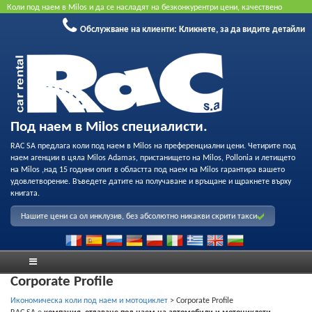
Коли под наем в Milos и да се насладят на безконкурентри цени, качествено
обслужване и възможност за професионален запис на нашия флот. Резервирайте
Обслужване на клиенти:
Кликнете, за да видите детайли
онлайн, за да получите най-добрата цена. Не се изисква кредитна карта.
Под наем в Milos специалисти.
RAC SA предлага коли под наем в Milos на преференциални цени. Четирите под
наем агенции в цяла Milos Adamas, пристанището на Milos, Pollonia и летището
на Milos ,над 15 години опит в областта под наем на Milos гарантира вашето
удовлетворение. Въведете датите на получаване и връщане и щракнете върху
книгата.
Нашите цени са ол инклузив, без абсолютно никакви скрити такси
Corporate Profile
Икономическа коли под наем и мотоциклет
>
Corporate Profile