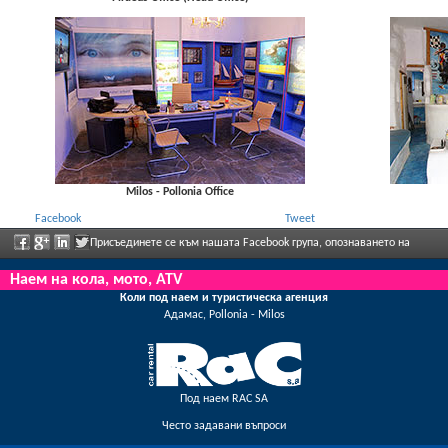
Milos - Pollonia Office
Facebook
Tweet
Присъединете се към нашата Facebook група, опознаването на
персонала, моля, изпратете ни обратна информация и да се насладите редовно
Наем на кола, мото, ATV
Коли под наем и туристическа агенция
рекламираните отстъпки и предложения.
Адамас, Pollonia - Milos
Под наем RAC SA
Често задавани въпроси