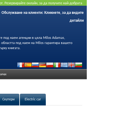
от. Резервирайте онлайн, за да получите най-добрата
Обслужване на клиенти:
Кликнете, за да видите
детайли
те под наем агенции в цяла Milos Adamas,
 в областта под наем на Milos гарантира вашето
ърху книгата.
ичи
Скутери
Electric car