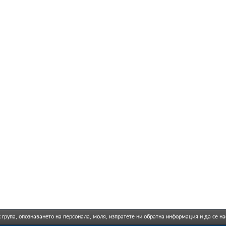
 група, опознаването на персонала, моля, изпратете ни обратна информация и да се н