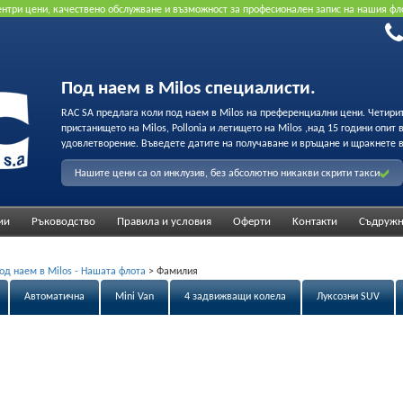
рентри цени, качествено обслужване и възможност за професионален запис на нашия фл
Под наем в Milos специалисти.
RAC SA предлага коли под наем в Milos на преференциални цени. Четири
пристанището на Milos, Pollonia и летището на Milos ,над 15 години опит
удовлетворение. Въведете датите на получаване и връщане и щракнете в
Нашите цени са ол инклузив, без абсолютно никакви скрити такси
ии
Ръководство
Правила и условия
Оферти
Κонтакти
Съдружн
од наем в Milos - Нашата флота
>
Фамилия
Автоматична
Mini Van
4 задвижващи колела
Луксозни SUV