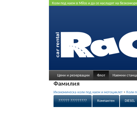
Коли под наем в Milos и да се насладят на безконку
цена. Не се изисква кредитна карта.
Цени и резервации
Флот
Наемни станц
Фамилия
Икономическа коли под наем и мотоциклет
>
Коли п
?????? ?????????
Компактен
DIESEL