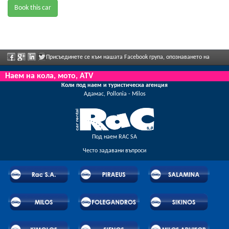
Book this car
Присъединете се към нашата Facebook група, опознаването на
персонала, моля, изпратете ни обратна информация и да се насладите редовно
Наем на кола, мото, ATV
Коли под наем и туристическа агенция
рекламираните отстъпки и предложения.
Адамас, Pollonia - Milos
Под наем RAC SA
Често задавани въпроси