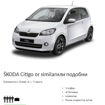
ŠKODA Citigo or similar
или подобни
Компактен
( Group: A )
/ 5-врата
1-куфар
4-Пътници
климатик
Ръчна скоростна кутия