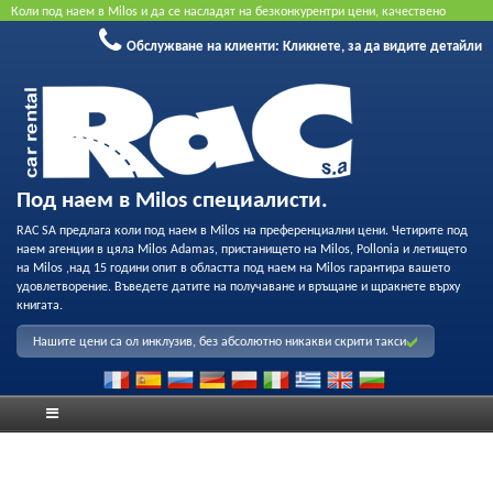
Коли под наем в Milos и да се насладят на безконкурентри цени, качествено
обслужване и възможност за професионален запис на нашия флот. Резервирайте
Обслужване на клиенти:
Кликнете, за да видите детайли
онлайн, за да получите най-добрата цена. Не се изисква кредитна карта.
Под наем в Milos специалисти.
RAC SA предлага коли под наем в Milos на преференциални цени. Четирите под
наем агенции в цяла Milos Adamas, пристанището на Milos, Pollonia и летището
на Milos ,над 15 години опит в областта под наем на Milos гарантира вашето
удовлетворение. Въведете датите на получаване и връщане и щракнете върху
книгата.
Нашите цени са ол инклузив, без абсолютно никакви скрити такси