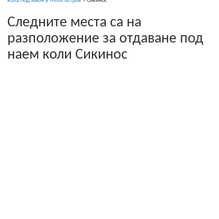
кола под наем в Milos остров
>
Сикинос
Следните места са на
разположение за отдаване под
наем коли Сикинос