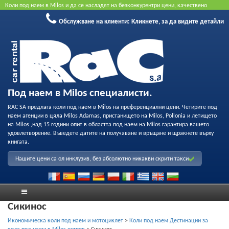
Коли под наем в Milos и да се насладят на безконкурентри цени, качествено
обслужване и възможност за професионален запис на нашия флот. Резервирайте
Обслужване на клиенти:
Кликнете, за да видите детайли
онлайн, за да получите най-добрата цена. Не се изисква кредитна карта.
Под наем в Milos специалисти.
RAC SA предлага коли под наем в Milos на преференциални цени. Четирите под
наем агенции в цяла Milos Adamas, пристанището на Milos, Pollonia и летището
на Milos ,над 15 години опит в областта под наем на Milos гарантира вашето
удовлетворение. Въведете датите на получаване и връщане и щракнете върху
книгата.
Нашите цени са ол инклузив, без абсолютно никакви скрити такси
Сикинос
Икономическа коли под наем и мотоциклет
>
Коли под наем Дестинации за