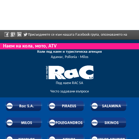
Присъединете се към нашата Facebook група, опознаването на
персонала, моля, изпратете ни обратна информация и да се насладите редовно
Наем на кола, мото, ATV
Коли под наем и туристическа агенция
рекламираните отстъпки и предложения.
Адамас, Pollonia - Milos
Под наем RAC SA
Често задавани въпроси