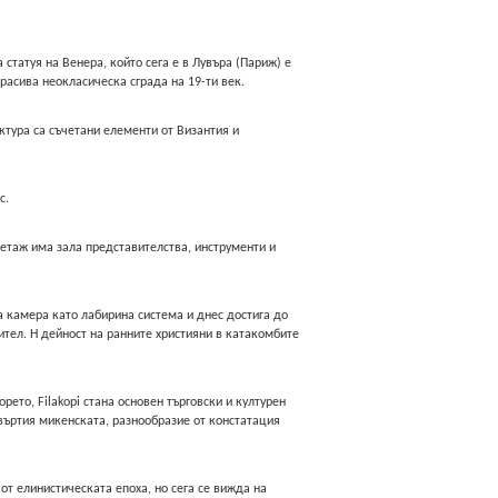
статуя на Венера, който сега е в Лувъра (Париж) е
расива неокласическа сграда на 19-ти век.
ктура са съчетани елементи от Византия и
с.
 етаж има зала представителства, инструменти и
на камера като лабирина система и днес достига до
ител. H дейност на ранните християни в катакомбите
рето, Filakopi стана основен търговски и културен
твъртия микенската, разнообразие от констатация
от елинистическата епоха, но сега се вижда на