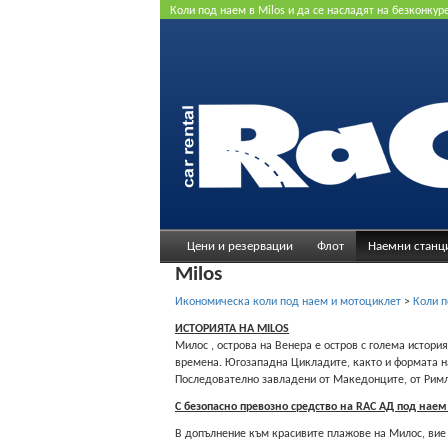
Коли под наем в Milos и да се насладят на безконку
цена. Не се изисква кредитна карта.
Цени и резервации
Флот
Наемни станц
Milos
Икономическа коли под наем и мотоциклет
>
Коли п
ИСТОРИЯТА НА MILOS
Милос , острова на Венера е остров с големa истори
времена. Югозападна Цикладите, както и формата на 
Πоследователно завладени от Македонците, от Римля
С безопасно превозно средство на RAC АД под нае
В допълнение към красивите плажове на Милос, вие 