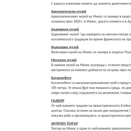
С вашата компания можете да наемете девeтмместен
Археологически музей
Археологическият музей на Милос се намира в кварта
основана през 1820 г. в Милос, докато копието е в 
Църковния музей
Църковният музей "ще намерите на няколко метра от
католическата традиция по време франкското на пр
Фолклорен музей
Фолклорен музей на Милос се намира в квартал Плак
Метaлски музей
В минния музей на Милос разгръща с отлично предст
инструменти за минните дейности на острова през по
Катакомбите
Катакомбите са изкопани вулканичнен гроб и предста
185 метра. Те имаха βχοτ във външната среда, но дн
спира малко след създаването на религиозна толерант
FILAKOPI
От най-важните градове на праисторическото Егейско 
център. Спасява останки на около две хилядолетия (
показва ръба и организацията, в праисторически вр
АНТИЧЕН ТЕАТЪР
Театър на Милос е един от най-важните археологическ