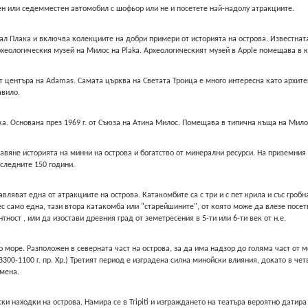
 или седемместен автомобил с шофьор или не и посетете най-надолу атракциите.
л Плака и включва колекциите на добри примери от историята на острова. Известната 
Археологическия музей на Милос на Plaka. Археологическият музей в Apple помещава в к
 центъра на Adamas. Самата църква на Светата Троица е много интересна като архите
авило.
а. Основана през 1969 г. от Съюза на Атина Милос. Помещава в типична къща на Мило
авяне историята на минни на острова и богатство от минерални ресурси. На приземния
следните 150 години.
вляват една от атракциите на острова. Катакомбите са с три и с пет крила и със гроб
ес само една, тази втора катакомба или "старейшините", от която може да влезе посет
ност , или да изостави древния град от земетресения в 5-ти или 6-ти век от н.е.
море. Разположен в северната част на острова, за да има надзор до голяма част от мо
3300-1100 г. пр. Хр.) Третият период е изградена силна минойски влияния, докато в че
емена.
и находки на острова. Намира се в Tripiti и изграждането на театъра вероятно датира 