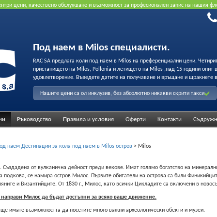
рентри цени, качествено обслужване и възможност за професионален запис на нашия фл
Под наем в Milos специалисти.
RAC SA предлага коли под наем в Milos на преференциални цени. Четири
пристанището на Milos, Pollonia и летището на Milos ,над 15 години опит
удовлетворение. Въведете датите на получаване и връщане и щракнете в
Нашите цени са ол инклузив, без абсолютно никакви скрити такси
ии
Ръководство
Правила и условия
Оферти
Κонтакти
Съдружн
од наем Дестинации за кола под наем в Milos остров
>
Milos
я. Създадена от вулканична дейност преди векове. Имат голямо богатство на минералн
подкова, се намира остров Милос. Първите обитатели на острова са били Финикийците. 
ните и Византийците. От 1830 г., Милос, като всички Цикладите са включени в новос
м направи Милос да бъдат достъпни за всяко ваше движение.
ще имате възможността да посетите много важни археологически обекти и музеи.