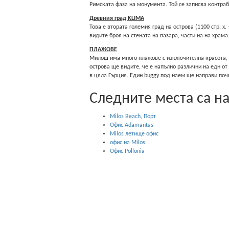
Римската фаза на монумента. Той се записва контра
Древния град KLIMA
Това е втората големия град на острова (1100 стр. x.
видите броя на стената на пазара, части на на храма
ПЛАЖОВЕ
Милош има много плажове c изключителна красота, к
острова ще видите, че е напълно различни на едн от
в цяла Гърция. Един buggy под наем ще направи поч
Следните места са н
Milos Beach, Порт
Офис Adamantas
Milos летище офис
офис на Milos
Офис Pollonia