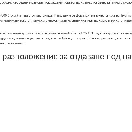
барабана със седем мраморни насаждения, оркестър, на пода на сцената и много сложн
 - 800 Стр. x.) и първото пристанище. Изграден е от Дорийците в южната част на Trypiti
 от елинистическата и римската епоха, части на античния театър, както и точката, къ
оито можете да посетите по наемен автомобил на RAC SA. Заслужава да се каже че в
 друг поради по-специални скали, които обхващат острова. Това е причината, която я к
ивкате ви мечта.
а разположение за отдаване под на