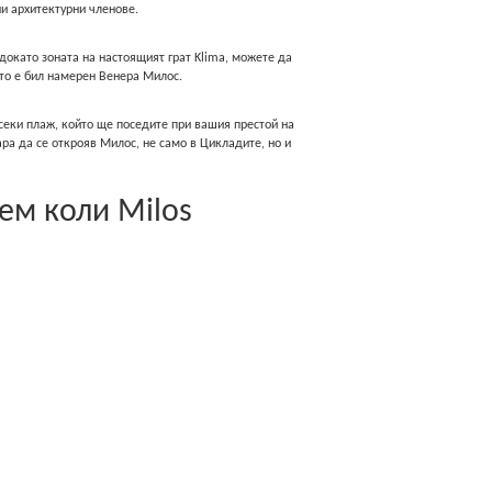
и архитектурни членове.
s докато зоната на настоящияτ грат Klima, можете да
дето е бил намерен Венера Милос.
секи плаж, който ще поседите при вашия престой на
ара да се открояв Милос, не само в Цикладите, но и
ем коли Milos