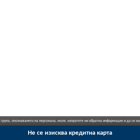
 група, опознаването на персонала, моля, изпратете ни обратна информация и да се н
Не се изисква кредитна карта