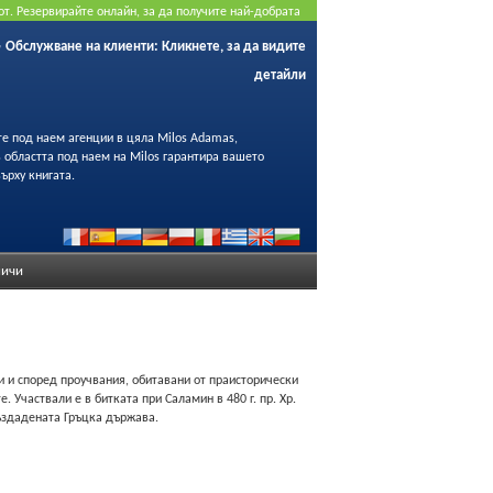
от. Резервирайте онлайн, за да получите най-добрата
Обслужване на клиенти:
Кликнете, за да видите
детайли
те под наем агенции в цяла Milos Adamas,
 в областта под наем на Milos гарантира вашето
ърху книгата.
ичи
и и според проучвания, обитавани от праисторически
Участвали е в битката при Саламин в 480 г. пр. Хр.
ъздадената Гръцка държава.