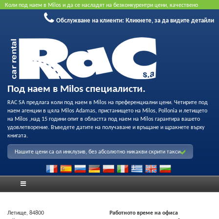
Коли под наем в Milos и да се насладят на безконкурентри цени, качествено
обслужване и възможност за професионален запис на нашия флот. Резервирайте
Обслужване на клиенти:
Кликнете, за да видите детайли
онлайн, за да получите най-добрата цена. Не се изисква кредитна карта.
Под наем в Milos специалисти.
RAC SA предлага коли под наем в Milos на преференциални цени. Четирите под
наем агенции в цяла Milos Adamas, пристанището на Milos, Pollonia и летището
на Milos ,над 15 години опит в областта под наем на Milos гарантира вашето
удовлетворение. Въведете датите на получаване и връщане и щракнете върху
книгата.
Нашите цени са ол инклузив, без абсолютно никакви скрити такси
Летище, 84800
Работното време на офиса