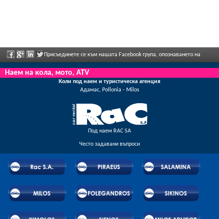
Присъединете се към нашата Facebook група, опознаването на
персонала, моля, изпратете ни обратна информация и да се насладите редовно
Наем на кола, мото, ATV
Коли под наем и туристическа агенция
рекламираните отстъпки и предложения.
Адамас, Pollonia - Milos
Под наем RAC SA
Често задавани въпроси