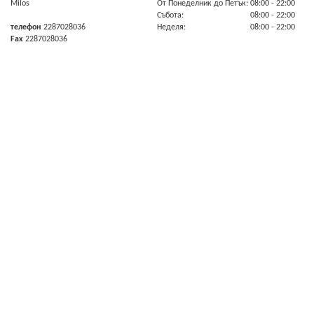
Milos
От Πонеделник до Πетък:
08:00
- 22:00
Събота:
08:00
- 22:00
телефон
2287028036
Неделя:
08:00
- 22:00
Fax
2287028036