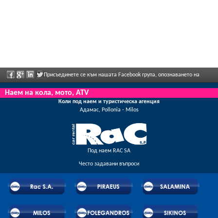
Присъединете се към нашата Facebook група, опознаването на
персонала, моля, изпратете ни обратна информация и да се насладите редовно
Наем на кола, мото, ATV
Коли под наем и туристическа агенция
рекламираните отстъпки и предложения.
Адамас, Pollonia - Milos
Под наем RAC SA
Често задавани въпроси