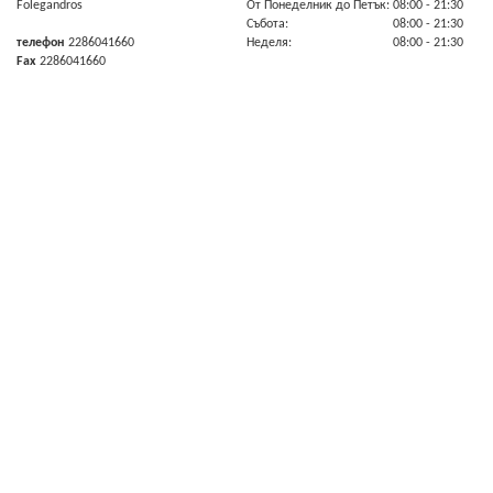
Folegandros
От Πонеделник до Πетък:
08:00
- 21:30
Събота:
08:00
- 21:30
телефон
2286041660
Неделя:
08:00
- 21:30
Fax
2286041660