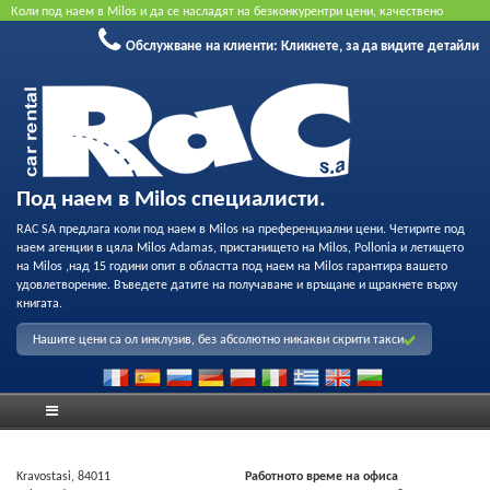
Коли под наем в Milos и да се насладят на безконкурентри цени, качествено
обслужване и възможност за професионален запис на нашия флот. Резервирайте
Обслужване на клиенти:
Кликнете, за да видите детайли
онлайн, за да получите най-добрата цена. Не се изисква кредитна карта.
Под наем в Milos специалисти.
RAC SA предлага коли под наем в Milos на преференциални цени. Четирите под
наем агенции в цяла Milos Adamas, пристанището на Milos, Pollonia и летището
на Milos ,над 15 години опит в областта под наем на Milos гарантира вашето
удовлетворение. Въведете датите на получаване и връщане и щракнете върху
книгата.
Нашите цени са ол инклузив, без абсолютно никакви скрити такси
Kravostasi, 84011
Работното време на офиса