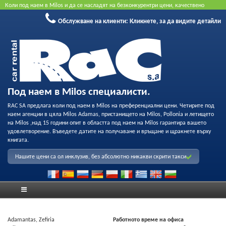
Коли под наем в Milos и да се насладят на безконкурентри цени, качествено
обслужване и възможност за професионален запис на нашия флот. Резервирайте
Обслужване на клиенти:
Кликнете, за да видите детайли
онлайн, за да получите най-добрата цена. Не се изисква кредитна карта.
Под наем в Milos специалисти.
RAC SA предлага коли под наем в Milos на преференциални цени. Четирите под
наем агенции в цяла Milos Adamas, пристанището на Milos, Pollonia и летището
на Milos ,над 15 години опит в областта под наем на Milos гарантира вашето
удовлетворение. Въведете датите на получаване и връщане и щракнете върху
книгата.
Нашите цени са ол инклузив, без абсолютно никакви скрити такси
Adamantas, Zefiria
Работното време на офиса