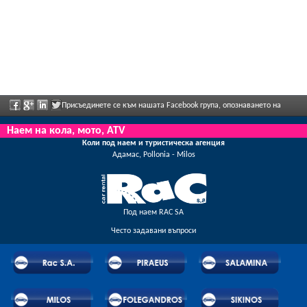
Присъединете се към нашата Facebook група, опознаването на
персонала, моля, изпратете ни обратна информация и да се насладите редовно
Наем на кола, мото, ATV
Коли под наем и туристическа агенция
рекламираните отстъпки и предложения.
Адамас, Pollonia - Milos
Под наем RAC SA
Често задавани въпроси