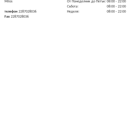
Milos
От Πонеделник до Πетък:
08:00
- 22:00
Събота:
08:00
- 22:00
телефон
2287028036
Неделя:
08:00
- 22:00
Fax
2287028036