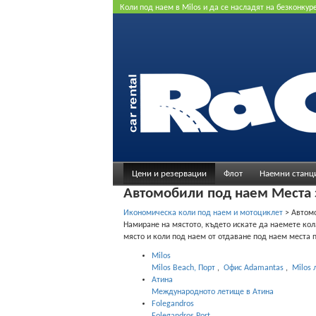
Коли под наем в Milos и да се насладят на безконку
цена. Не се изисква кредитна карта.
Цени и резервации
Флот
Наемни станц
Автомобили под наем Места з
Икономическа коли под наем и мотоциклет
>
Автомо
Намиране на мястото, където искате да наемете кол
място и коли под наем от отдаване под наем места п
Milos
Milos Beach, Порт
,
Офис Adamantas
,
Milos 
Атина
Международното летище в Атина
Folegandros