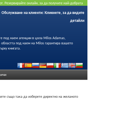
от. Резервирайте онлайн, за да получите най-добрата
Обслужване на клиенти:
Кликнете, за да видите
детайли
те под наем агенции в цяла Milos Adamas,
 в областта под наем на Milos гарантира вашето
ърху книгата.
ичи
ожете също така да изберете директно на желаното