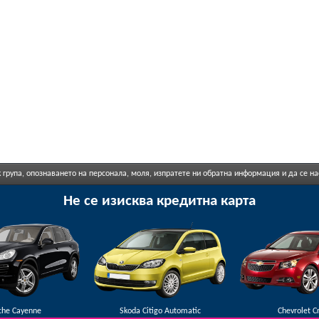
 група, опознаването на персонала, моля, изпратете ни обратна информация и да се н
Не се изисква кредитна карта
che Cayenne
Skoda Citigo Automatic
Chevrolet C