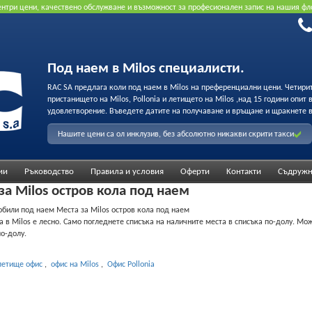
рентри цени, качествено обслужване и възможност за професионален запис на нашия фл
Под наем в Milos специалисти.
RAC SA предлага коли под наем в Milos на преференциални цени. Четири
пристанището на Milos, Pollonia и летището на Milos ,над 15 години опит
удовлетворение. Въведете датите на получаване и връщане и щракнете в
Нашите цени са ол инклузив, без абсолютно никакви скрити такси
ии
Ръководство
Правила и условия
Оферти
Κонтакти
Съдружн
а Milos остров кола под наем
били под наем Места за Milos остров кола под наем
а в Milos е лесно. Само погледнете списъка на наличните места в списъка по-долу. М
о-долу.
летище офис
,
офис на Milos
,
Офис Pollonia