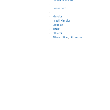
Folegandros Port
Pireus Port
Kimolos
Psathi Kimolos
Сикинос
TINOS
SIFNOS
Sifnos office
,
Sifnos port