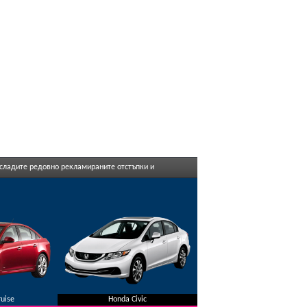
асладите редовно рекламираните отстъпки и
ruise
Honda Civic