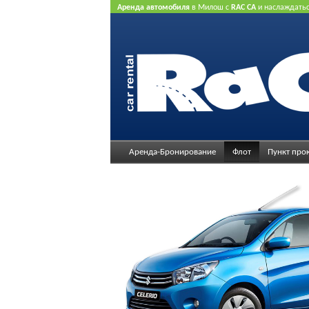
Аренда автомобиля
в Милош с
RAC CA
и наслаждать
нашего Интернет предлагает.
Не нужна кредитная ка
Аренда-Бронирование
Флот
Пункт про