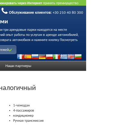
ронировать через Интернет
принять преимущество
Обслуживание клиентов:
+30 210 40 80 300
ами
ши три арендовые парки находятся на месте
ний опыт работы по услугам в аренде автомобилей,
озврата автомобиля и нажмите кнопку Посмотреть
атежей
Наши партнеры
аналогичный
1-чемодан
4-пассажиров
кондиционер
Ручная трансмиссия