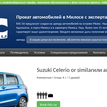
ся
непревзойденные тарифы
,
вежливое обслуживание
и
флот качества проката
.
Заб
рта.
Прокат автомобилей в Милосе с эксперт
RAC SA предлагает скидки на аренду автомобилей на острове Милос. На
Адамантас, в порту Милоса и в аэропорту Милоса. Наш, более чем 15-лет
гарантирует ваше удовлетворение. Введите желаемые даты получения-в
аренду.
В наших ценах все включено, абсолютно никаких скрытых пл
ката
Путеводитель
Условия
Специальные предложения
Контакты
Suzuki Celerio or similar
или 
Компактная
( Group: A )
/ 5 дверей
Book this car