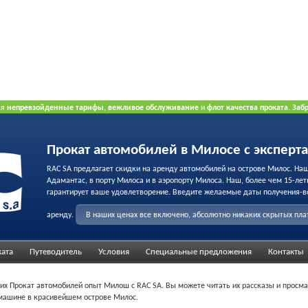
ся
непревзойденные тарифы
,
вежливое обслуживание
и
флот качества проката
.
Заб
рта.
Прокат автомобилей в Милосе с эксперт
RAC SA предлагает скидки на аренду автомобилей на острове Милос. На
Адамантас, в порту Милоса и в аэропорту Милоса. Наш, более чем 15-лет
гарантирует ваше удовлетворение. Введите желаемые даты получения-в
аренду.
В наших ценах все включено, абсолютно никаких скрытых пл
ката
Путеводитель
Условия
Специальные предложения
Контакты
их Прокат автомобилей опыт Милош с RAC SA. Вы можете читать их рассказы и просма
й машине в красивейшем острове Милос.