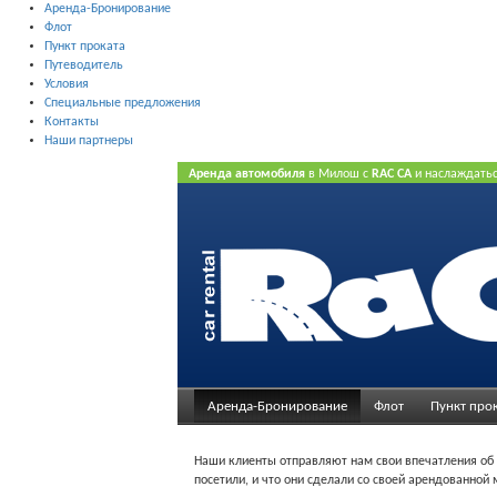
Аренда-Бронирование
Флот
Пункт проката
Путеводитель
Условия
Специальные предложения
Контакты
Наши партнеры
Аренда автомобиля
в Милош с
RAC CA
и наслаждать
нашего Интернет предлагает.
Не нужна кредитная ка
Аренда-Бронирование
Флот
Пункт про
Наши клиенты отправляют нам свои впечатления об 
посетили, и что они сделали со своей арендованно