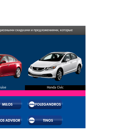
андиозными скидками и предложениями, которые
ruise
Honda Civic