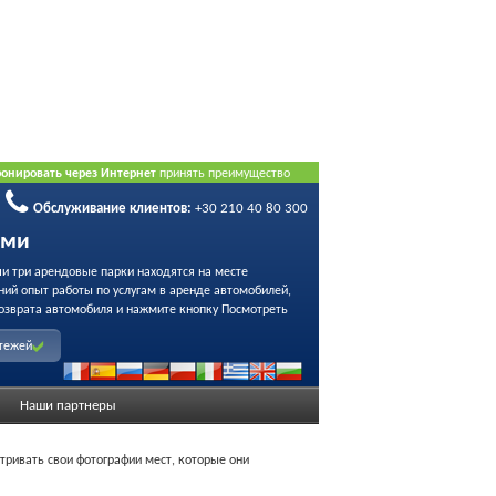
ронировать через Интернет
принять преимущество
Обслуживание клиентов:
+30 210 40 80 300
ами
ши три арендовые парки находятся на месте
ний опыт работы по услугам в аренде автомобилей,
озврата автомобиля и нажмите кнопку Посмотреть
атежей
Наши партнеры
тривать свои фотографии мест, которые они