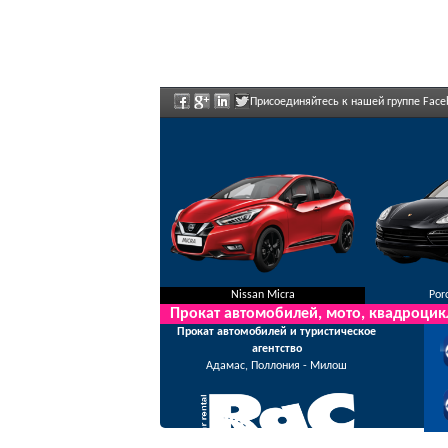
Присоединяйтесь к нашей группе Face
регулярно объявлены.
Nissan Micra
Por
Прокат автомобилей, мото, квадроцик
Прокат автомобилей и туристическое
агентство
Адамас, Поллония - Милош